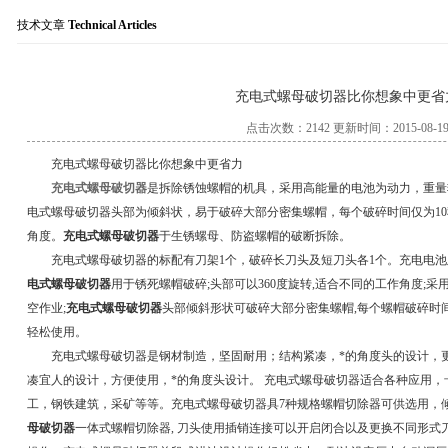
技术文章
Technical Articles
服务热线：021-564
充电式螺母破切器比你想象中更省
点击次数：2142 更新时间：2015-08-1
充电式螺母破切器比你想象中更省力
充电式螺母破切器
是拆除锈蚀螺帽的机具，采用高能量的电池为动力，重量
电式螺母破切器头部为倾斜状，易于破碎大部分密集螺帽，每个破碎时间仅为10
角度。
充电式螺母破切器
于生锈螺母、防盗螺帽的破断拆除。
充电式螺母破切器的标配有刀架1个，破碎长刀头及短刀头各1个。充电电池及
电式螺母破切器
用于锈死螺帽破碎;头部可以360度旋转,适合不同的工作角度;采
空作业;
充电式螺母破切器
头部倾斜形状可破碎大部分密集螺帽,每个螺帽破碎时间仅
轻松使用。
充电式螺母破切器是钢材制造，坚固耐用；结构紧凑，*的角度头的设计，
凑宜人的设计，方便使用，*的角度头设计。 充电式螺母破切器适合各种应用
工，钢铁建筑，采矿等等。充电式螺母破切器具7种规格螺帽切除器可供选用，
母破切器
一体式螺帽切除器, 刀头使用插销连接可以开启闭合以及更换不同形式刀