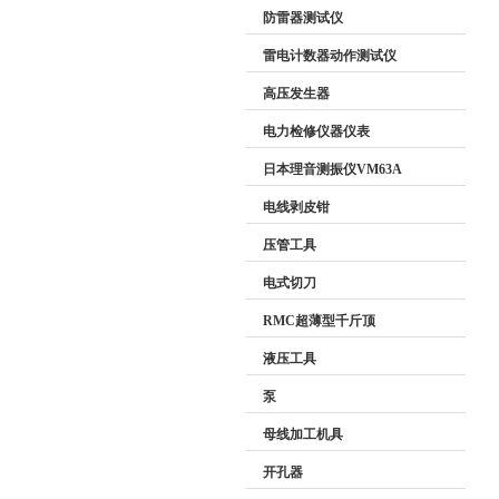
防雷器测试仪
雷电计数器动作测试仪
高压发生器
电力检修仪器仪表
日本理音测振仪VM63A
电线剥皮钳
压管工具
电式切刀
RMC超薄型千斤顶
液压工具
泵
母线加工机具
开孔器