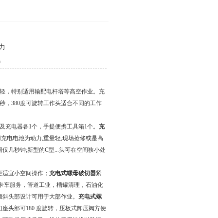
12027,021-56422486
力
9
轻，特别适用输配电杆塔等高空作业。充
秒，380度可旋转工作头适合不同的工作
充电器各1个，手提便携工具箱1个。
充
用充电电池为动力,重量轻,现场抢修或是高
几秒钟;新型的C型...头可在空间狭小处
更适宜小空间操作；
充电式螺母破切器
紧
，卡车服务，管道工业，槽罐清理，石油化
倾斜头部设计可用于大部作业。
充电式螺
座头部可180 度旋转，压板式卸压阀方便