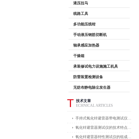
液压拉马
线路工具
多功能压线钳
手动液压钢筋切断机
轴承感应加热器
干燥箱
承装修试电力设施施工机具
防雷装置检测设备
无纺布静电除尘发生器
T
技术文章
ECHNICAL ARTICLES
手持式氧化锌避雷器带电测试仪能在不拆卸避雷器的情况下进行带电测试
氧化锌避雷器测试仪的技术特点体现在哪些方面？
氧化锌避雷器特性测试仪的组成部分及其作用