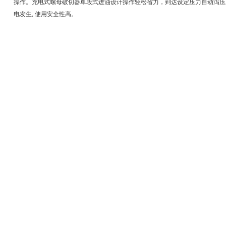
操作。充电式螺母破切器单段式进油设计操作轻松省力，到达设定压力自动泻压,
电发生, 使用安全性高。