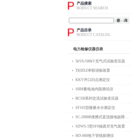
P
产品搜索
RODUCT SEARCH
P
产品目录
RODUCT CATALOG
电力检修仪器仪表
5kVA/100kV充气式试验变压器
TKBXZ串联谐振装置
KKY开口闪点测定仪
SBM蓄电池内阻测试仪
BCSB系列交流试验变压器
SF101型微量水分测定仪
SC-2000B便携式直流接地故障检测仪
SDWS-5型SF6抽真空充气装置
HD-660地下管线探测仪