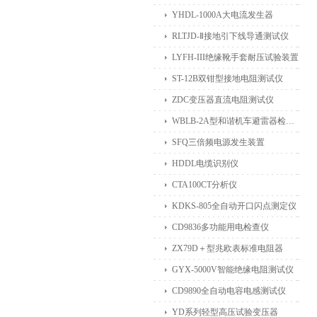
YHDL-1000A大电流发生器
RLTJD-Ⅱ接地引下线导通测试仪
LYFH-III绝缘靴手套耐压试验装置
ST-12B双钳型接地电阻测试仪
ZDC变压器直流电阻测试仪
WBLB-2A型和谐机车避雷器检测仪
SFQ三倍频电源发生装置
HDDL电缆识别仪
CTA100CT分析仪
KDKS-805全自动开口闪点测定仪
CD9836多功能用电检查仪
ZX79D＋型兆欧表标准电阻器
GYX-5000V智能绝缘电阻测试仪
CD9890全自动电容电感测试仪
YD系列轻型高压试验变压器