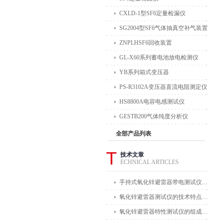
CXLD-1型SF6定量检漏仪
SG2004型SF6气体抽真空补气装置
ZNPLHSF6回收装置
GL-X60系列蓄电池放电检测仪
YB系列箱式变压器
PS-R3102A变压器直流电阻测定仪
HS8800A电容电感测试仪
GESTB200气体纯度分析仪
全部产品列表
T
技术文章
ECHNICAL ARTICLES
手持式氧化锌避雷器带电测试仪能在不拆卸避雷器的情况下进行带电测试
氧化锌避雷器测试仪的技术特点体现在哪些方面？
氧化锌避雷器特性测试仪的组成部分及其作用