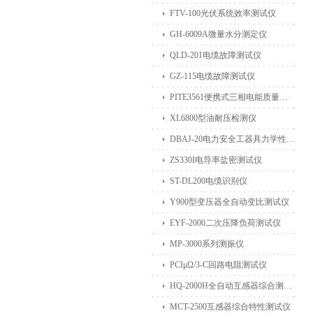
FTV-100光伏系统效率测试仪
GH-6009A微量水分测定仪
QLD-201电缆故障测试仪
GZ-115电缆故障测试仪
PITE3561便携式三相电能质量分析仪
XL6800型油耐压检测仪
DBAJ-20电力安全工器具力学性能试验机
ZS330I电导率盐密测试仪
ST-DL200电缆识别仪
Y900型变压器全自动变比测试仪
EYF-2000二次压降负荷测试仪
MP-3000系列测振仪
PCIμΩ/3-C回路电阻测试仪
HQ-2000H全自动互感器综合测试仪
MCT-2500互感器综合特性测试仪