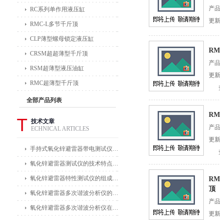
产
RC系列单作用液压缸
更新
RMC-L多节千斤顶
CLP薄型螺母锁定液压缸
RM
CRSM超超薄型千斤顶
产
RSM超薄型液压油缸
更新
RMC超薄型千斤顶
全部产品列表
RM
T
技术文章
产
ECHNICAL ARTICLES
更新
手持式氧化锌避雷器带电测试仪能在不拆卸避雷器的情况下进行带电测试
氧化锌避雷器测试仪的技术特点体现在哪些方面？
氧化锌避雷器特性测试仪的组成部分及其作用
R
顶
氧化锌避雷器多次谐波分析仪的主要功能及应用领域
产
氧化锌避雷器多次谐波分析仪在电力公司和变电站中的应用
更新