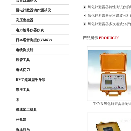
防雷器测试仪
氧化锌避雷器特性测试仪的
雷电计数器动作测试仪
氧化锌避雷器多次谐波分析
高压发生器
氧化锌避雷器多次谐波分析
电力检修仪器仪表
产品展示
PRODUCTS
日本理音测振仪VM63A
电线剥皮钳
压管工具
电式切刀
RMC超薄型千斤顶
液压工具
泵
TKYB 氧化锌避雷器测
母线加工机具
开孔器
液压拉马