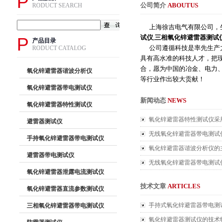
P
公司简介
ABOUTUS
RODUCT SEARCH
上海徐吉电气有限公司，
试仪
,
三相氧化锌避雷器测试
P
产品目录
公司遵循科技是率先生产力
RODUCT CATALOG
具有高水准的科技人才，把
合，愿为中国的冶金、电力
氧化锌避雷器谐波分析仪
等行业作出较大贡献！
氧化锌避雷器带电测试仪
新闻动态
NEWS
氧化锌避雷器特性测试仪
氧化锌避雷器特性测试仪采
避雷器测试仪
无线氧化锌避雷器带电测试
手持氧化锌避雷器带电测试仪
氧化锌避雷器谐波分析仪的
避雷器带电测试仪
无线氧化锌避雷器带电测试
氧化锌避雷器泄露电流测试仪
技术文章
ARTICLES
氧化锌避雷器直流参数测试仪
手持式氧化锌避雷器带电测
三相氧化锌避雷器带电测试仪
氧化锌避雷器测试仪的技术