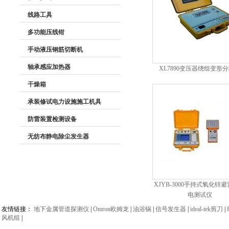
线路工具
多功能压线钳
手动液压钢筋切断机
轴承感应加热器
XL7890变压器绕组变形
干燥箱
承装修试电力设施施工机具
防雷装置检测设备
无纺布静电除尘发生器
XJYB-3000手持式氧化锌
电测试仪
友情链接：
地下金属管道探测仪
|
Omron欧姆龙
|
油浴锅
|
信号发生器
|
ideal-tek剪刀
|
风机组
|