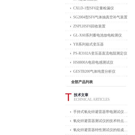
CXLD-1型SF6定量检漏仪
SG2004型SF6气体抽真空补气装置
ZNPLHSF6回收装置
GL-X60系列蓄电池放电检测仪
YB系列箱式变压器
PS-R3102A变压器直流电阻测定仪
HS8800A电容电感测试仪
GESTB200气体纯度分析仪
全部产品列表
T
技术文章
ECHNICAL ARTICLES
手持式氧化锌避雷器带电测试仪能在不拆卸避雷器的情况下进行带电测试
氧化锌避雷器测试仪的技术特点体现在哪些方面？
氧化锌避雷器特性测试仪的组成部分及其作用