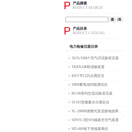
P
产品搜索
RODUCT SEARCH
P
产品目录
RODUCT CATALOG
电力检修仪器仪表
5kVA/100kV充气式试验变压器
TKBXZ串联谐振装置
KKY开口闪点测定仪
SBM蓄电池内阻测试仪
BCSB系列交流试验变压器
SF101型微量水分测定仪
SC-2000B便携式直流接地故障检测仪
SDWS-5型SF6抽真空充气装置
HD-660地下管线探测仪