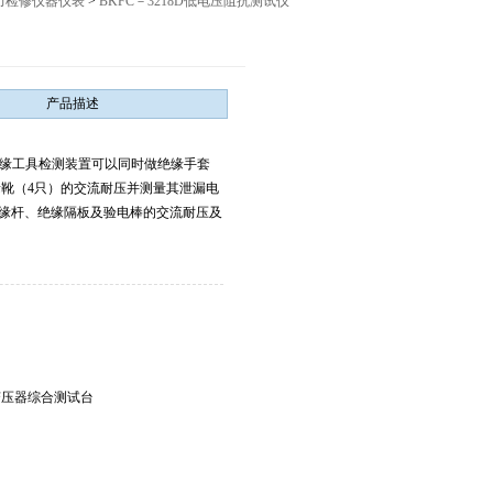
力检修仪器仪表
>
BKFC－3218D低电压阻抗测试仪
12027,021-56422486
产品描述
动绝缘工具检测装置可以同时做绝缘手套
缘靴（4只）的交流耐压并测量其泄漏电
绝缘杆、绝缘隔板及验电棒的交流耐压及
。
3变压器综合测试台