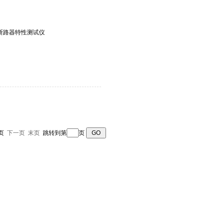
8型断路器特性测试仪
一页
下一页
末页
跳转到第
页