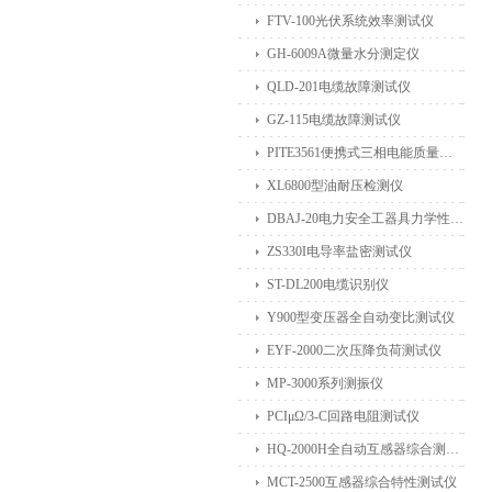
FTV-100光伏系统效率测试仪
GH-6009A微量水分测定仪
QLD-201电缆故障测试仪
GZ-115电缆故障测试仪
PITE3561便携式三相电能质量分析仪
XL6800型油耐压检测仪
DBAJ-20电力安全工器具力学性能试验机
ZS330I电导率盐密测试仪
ST-DL200电缆识别仪
Y900型变压器全自动变比测试仪
EYF-2000二次压降负荷测试仪
MP-3000系列测振仪
PCIμΩ/3-C回路电阻测试仪
HQ-2000H全自动互感器综合测试仪
MCT-2500互感器综合特性测试仪