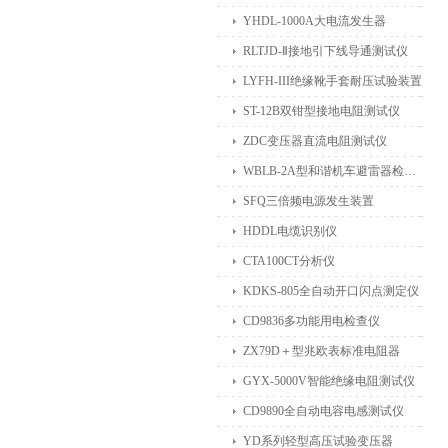
YHDL-1000A大电流发生器
RLTJD-Ⅱ接地引下线导通测试仪
LYFH-III绝缘靴手套耐压试验装置
ST-12B双钳型接地电阻测试仪
ZDC变压器直流电阻测试仪
WBLB-2A型和谐机车避雷器检测仪
SFQ三倍频电源发生装置
HDDL电缆识别仪
CTA100CT分析仪
KDKS-805全自动开口闪点测定仪
CD9836多功能用电检查仪
ZX79D＋型兆欧表标准电阻器
GYX-5000V智能绝缘电阻测试仪
CD9890全自动电容电感测试仪
YD系列轻型高压试验变压器