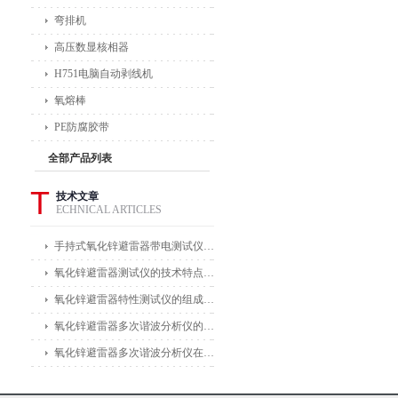
弯排机
高压数显核相器
H751电脑自动剥线机
氧熔棒
PE防腐胶带
全部产品列表
T
技术文章
ECHNICAL ARTICLES
手持式氧化锌避雷器带电测试仪能在不拆卸避雷器的情况下进行带电测试
氧化锌避雷器测试仪的技术特点体现在哪些方面？
氧化锌避雷器特性测试仪的组成部分及其作用
氧化锌避雷器多次谐波分析仪的主要功能及应用领域
氧化锌避雷器多次谐波分析仪在电力公司和变电站中的应用