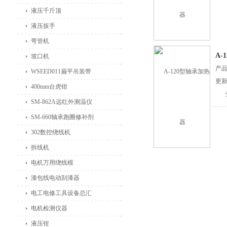
液压千斤顶
液压扳手
弯管机
A-
坡口机
产
WSEED011扁平吊装带
更新
400mm台虎钳
SM-862A远红外测温仪
SM-660轴承跑圈修补剂
302数控绕线机
拆线机
电机万用绕线模
漆包线电动刮漆器
电工电修工具设备总汇
电机检测仪器
液压钳