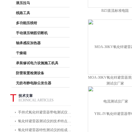
液压拉马
BZ3直流标准电阻
线路工具
多功能压线钳
手动液压钢筋切断机
轴承感应加热器
干燥箱
承装修试电力设施施工机具
防雷装置检测设备
MOA-30KV氧化锌避雷器
无纺布静电除尘发生器
测试仪厂家
T
技术文章
ECHNICAL ARTICLES
手持式氧化锌避雷器带电测试仪能在不拆卸避雷器的情况下进行带电测试
氧化锌避雷器测试仪的技术特点体现在哪些方面？
氧化锌避雷器特性测试仪的组成部分及其作用