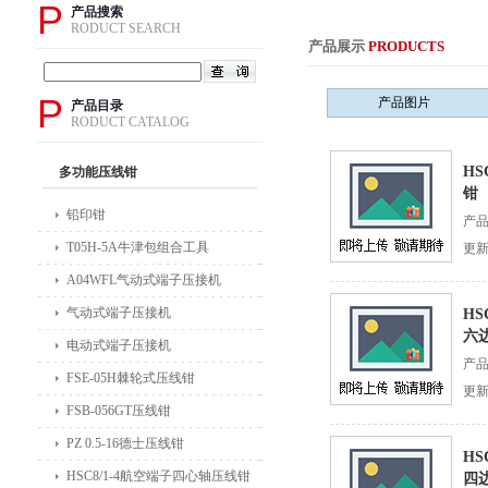
P
产品搜索
RODUCT SEARCH
产品展示
PRODUCTS
P
产品图片
产品目录
RODUCT CATALOG
HS
多功能压线钳
钳
铅印钳
产
T05H-5A牛津包组合工具
更新
A04WFL气动式端子压接机
气动式端子压接机
HS
六
电动式端子压接机
产
FSE-05H棘轮式压线钳
更新
FSB-056GT压线钳
PZ 0.5-16德士压线钳
HS
HSC8/1-4航空端子四心轴压线钳
四