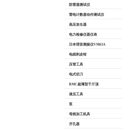
防雷器测试仪
雷电计数器动作测试仪
高压发生器
电力检修仪器仪表
日本理音测振仪VM63A
电线剥皮钳
压管工具
电式切刀
RMC超薄型千斤顶
液压工具
泵
母线加工机具
开孔器