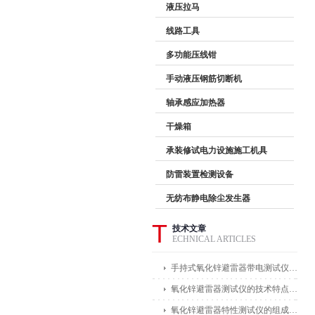
液压拉马
线路工具
多功能压线钳
手动液压钢筋切断机
轴承感应加热器
干燥箱
承装修试电力设施施工机具
防雷装置检测设备
无纺布静电除尘发生器
T
技术文章
ECHNICAL ARTICLES
手持式氧化锌避雷器带电测试仪能在不拆卸避雷器的情况下进行带电测试
氧化锌避雷器测试仪的技术特点体现在哪些方面？
氧化锌避雷器特性测试仪的组成部分及其作用