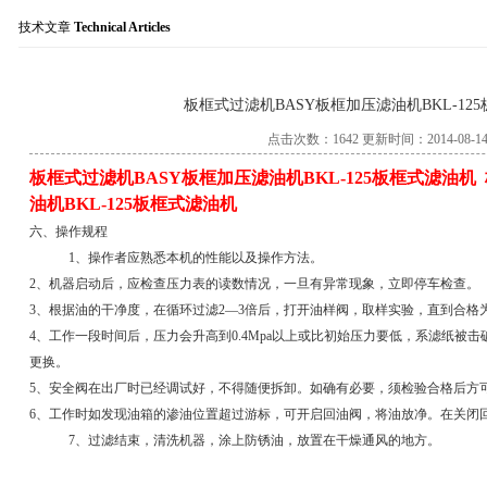
技术文章
Technical Articles
服务热线：021-564
板框式过滤机BASY板框加压滤油机BKL-12
点击次数：1642 更新时间：2014-08-1
板框式过滤机BASY板框加压滤油机BKL-125板框式滤油机
油机BKL-125板框式滤油机
六、操作规程
1、操作者应熟悉本机的性能以及操作方法。
2、机器启动后，应检查压力表的读数情况，一旦有异常现象，立即停车检查。
3、根据油的干净度，在循环过滤2—3倍后，打开油样阀，取样实验，直到合格
4、工作一段时间后，压力会升高到0.4Mpa以上或比初始压力要低，系滤纸被
更换。
5、安全阀在出厂时已经调试好，不得随便拆卸。如确有必要，须检验合格后方
6、工作时如发现油箱的渗油位置超过游标，可开启回油阀，将油放净。在关闭
7、过滤结束，清洗机器，涂上防锈油，放置在干燥通风的地方。