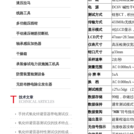
液压拉马
电
源
DC6V 碱性干
线路工具
测试方式
钳形CT，积
传输方式
433MHz无
多功能压线钳
显示模式
4位LCD显
手动液压钢筋切断机
LCD
尺寸
47mm×28.5m
轴承感应加热器
仪表尺寸
高压检测仪宽高厚
钳口尺寸
φ33mm
干燥箱
采样速率
2次/秒
承装修试电力设施施工机具
测量范围
AC 0.000mA
防雷装置检测设备
分
辨
率
1uA
换
档
AC 0.000m
无纺布静电除尘发生器
测试精度
±2%±5dgt 
T
数据存储
99组，存储过
技术文章
ECHNICAL ARTICLES
数据保持
通常测试模式
数据查阅
“
MR
”符号指
手持式氧化锌避雷器带电测试仪能在不拆卸避雷器的情况下进行带电测试
溢出显示
超量程溢出功
氧化锌避雷器测试仪的技术特点体现在哪些方面？
无信号指示
当接收器没有
氧化锌避雷器特性测试仪的组成部分及其作用