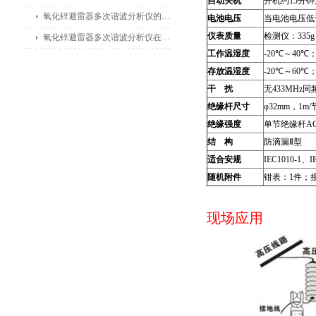
自动关机
开机约15分
氧化锌避雷器多次谐波分析仪的主要功能及应用领域
电池电压
当电池电压低
仪表质量
检测仪：335
氧化锌避雷器多次谐波分析仪在电力公司和变电站中的应用
工作温湿度
-20℃～40℃；
存放温湿度
-20℃～60℃；
干
扰
无433MHz
绝缘杆尺寸
φ32mm，1m
绝缘强度
单节绝缘杆AC1
结
构
防滴漏Ⅱ型
适合安规
IEC1010-1、
随机附件
钳表：1件；
现场应用