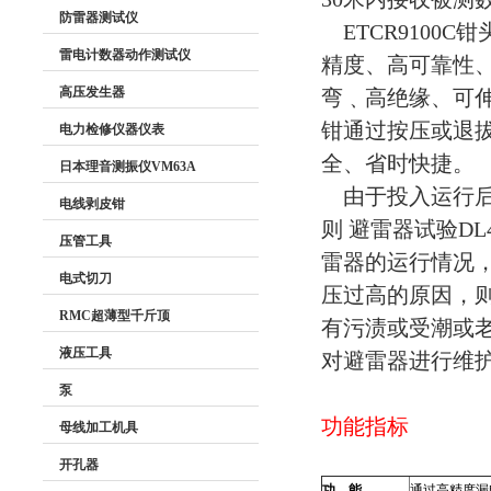
防雷器测试仪
ETCR9100
雷电计数器动作测试仪
精度、高可靠性
高压发生器
弯﹑高绝缘、可
钳通过按压或退
电力检修仪器仪表
全、省时快捷。
日本理音测振仪VM63A
由于投入运行后的
电线剥皮钳
则 避雷器试验DL
压管工具
雷器的运行情况，
电式切刀
压过高的原因，
RMC超薄型千斤顶
有污渍或受潮或
液压工具
对避雷器进行维
泵
功能指标
母线加工机具
开孔器
功
能
通过高精度漏