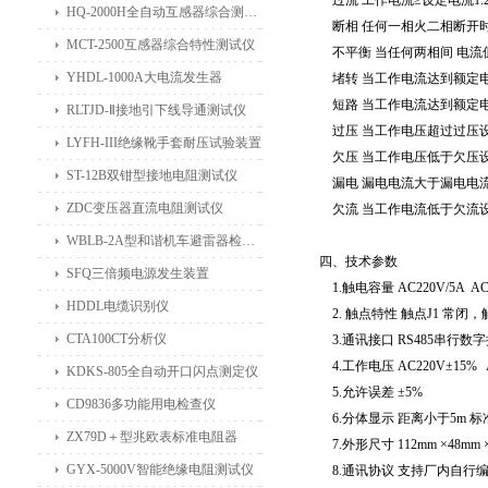
过流 工作电流≥设定电流1.2
HQ-2000H全自动互感器综合测试仪
断相 任何一相火二相断开时，
MCT-2500互感器综合特性测试仪
不平衡 当任何两相间 电流值相
YHDL-1000A大电流发生器
堵转 当工作电流达到额定电流
短路 当工作电流达到额定电流
RLTJD-Ⅱ接地引下线导通测试仪
过压 当工作电压超过过压设定
LYFH-III绝缘靴手套耐压试验装置
欠压 当工作电压低于欠压设
ST-12B双钳型接地电阻测试仪
漏电 漏电电流大于漏电电流设
ZDC变压器直流电阻测试仪
欠流 当工作电流低于欠流设
WBLB-2A型和谐机车避雷器检测仪
四、技术参数
SFQ三倍频电源发生装置
1.触电容量 AC220V/5A AC
HDDL电缆识别仪
2. 触点特性 触点J1 常闭
CTA100CT分析仪
3.通讯接口 RS485串行数字
4.工作电压 AC220V±15% 
KDKS-805全自动开口闪点测定仪
5.允许误差 ±5%
CD9836多功能用电检查仪
6.分体显示 距离小于5m 标
ZX79D＋型兆欧表标准电阻器
7.外形尺寸 112mm ×48mm 
GYX-5000V智能绝缘电阻测试仪
8.通讯协议 支持厂内自行编制