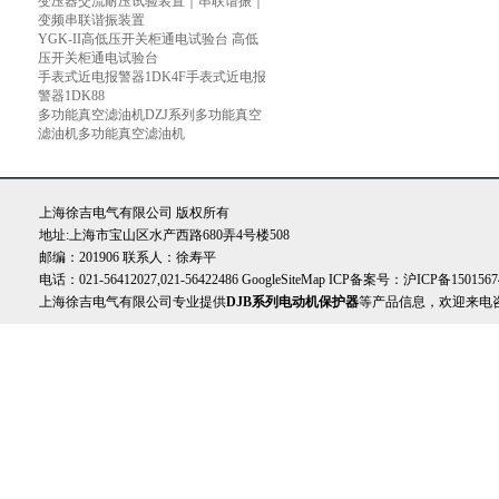
变压器交流耐压试验装置｜串联谐振｜
变频串联谐振装置
YGK-II高低压开关柜通电试验台 高低
压开关柜通电试验台
手表式近电报警器1DK4F手表式近电报
警器1DK88
多功能真空滤油机DZJ系列多功能真空
滤油机多功能真空滤油机
上海徐吉电气有限公司 版权所有
地址:上海市宝山区水产西路680弄4号楼508
邮编：201906 联系人：徐寿平
电话：021-56412027,021-56422486
GoogleSiteMap
ICP备案号：
沪ICP备1501567
上海徐吉电气有限公司专业提供
DJB系列电动机保护器
等产品信息，欢迎来电