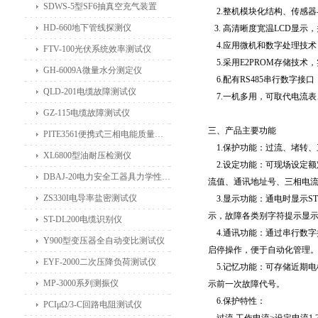
SDWS-5型SF6抽真空充气装置
2.整机模块化结构、传感
HD-660地下管线探测仪
3. 高清晰度宽温LCD显示
4.应用微机和数字处理技
FTV-100光伏系统效率测试仪
5.采用E2PROM存储技
GH-6009A微量水分测定仪
6.配有RS485串行数字接
QLD-201电缆故障测试仪
7.一机多用，可取代电流
GZ-115电缆故障测试仪
三、产品主要功能
PITE3561便携式三相电能质量分析仪
1.保护功能：过流、堵转
XL6800型油耐压检测仪
2.设定功能：可现场设定
DBAJ-20电力安全工器具力学性能试验机
流值、通讯地址号、三相电流不
ZS330I电导率盐密测试仪
3.显示功能：通电时显示S
示，故障各类别字符提示显
ST-DL200电缆识别仪
4.通讯功能：通过串行数字
Y900型变压器全自动变比测试仪
启停操作，便于自动化管理
EYF-2000二次压降负荷测试仪
5.记忆功能：可存储近期电
MP-3000系列测振仪
示前一次故障代号。
6.保护特性：
PCIμΩ/3-C回路电阻测试仪