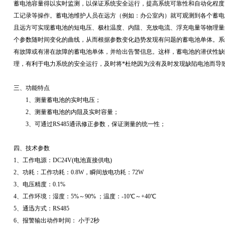
蓄电池容量得以实时监测，以保证系统安全运行，提高系统可靠性和自动化程度
工记录等操作。蓄电池维护人员在远方（例如：办公室内）就可观测到各个蓄电
且远方可实现蓄电池的短电压、极柱温度、内阻、充放电流、浮充电量等物理量
个参数随时间变化的曲线，从而根据参数变化趋势发现有问题的蓄电池单体。系
有故障或有潜在故障的蓄电池单体，并给出告警信息。这样，蓄电池的潜伏性缺
理，有利于电力系统的安全运行，及时将*杜绝因为没有及时发现缺陷电池而导
三、功能特点
1、测量蓄电池的实时电压；
2、测量蓄电池的内阻及实时容量；
3、可通过RS485通讯修正参数，保证测量的统一性；
四、技术参数
1、工作电源：DC24V(电池直接供电)
2、功耗：工作功耗：0.8W，瞬间放电功耗：72W
3、电压精度：0.1%
4、工作环境：湿度：5%～90% ；温度：-10℃～+40℃
5、通迅方式：RS485
6、报警输出动作时间： 小于2秒