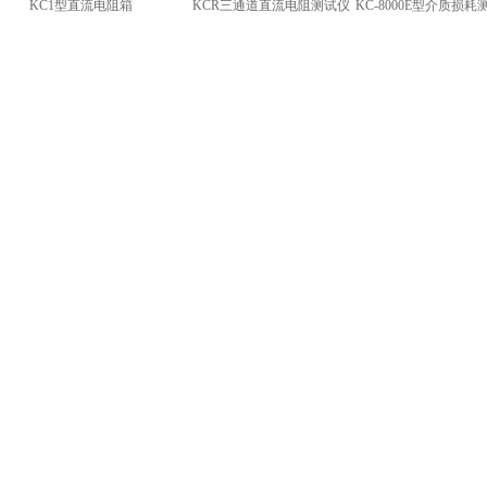
KC1型直流电阻箱
KCR三通道直流电阻测试仪
KC-8000E型介质损耗