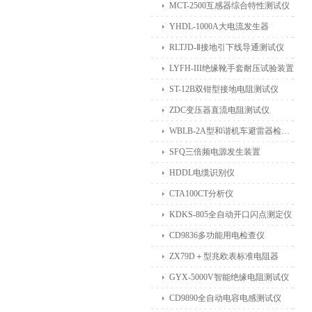
MCT-2500互感器综合特性测试仪
YHDL-1000A大电流发生器
RLTJD-Ⅱ接地引下线导通测试仪
LYFH-III绝缘靴手套耐压试验装置
ST-12B双钳型接地电阻测试仪
ZDC变压器直流电阻测试仪
WBLB-2A型和谐机车避雷器检测仪
SFQ三倍频电源发生装置
HDDL电缆识别仪
CTA100CT分析仪
KDKS-805全自动开口闪点测定仪
CD9836多功能用电检查仪
ZX79D＋型兆欧表标准电阻器
GYX-5000V智能绝缘电阻测试仪
CD9890全自动电容电感测试仪