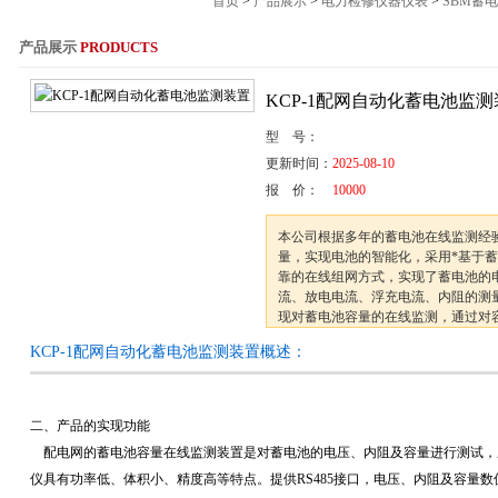
首页
>
产品展示
>
电力检修仪器仪表
>
SBM蓄
产品展示
PRODUCTS
服务热线：021-564
KCP-1配网自动化蓄电池监
型 号：
更新时间：
2025-08-10
报 价：
10000
本公司根据多年的蓄电池在线监测经
量，实现电池的智能化，采用*基于
靠的在线组网方式，实现了蓄电池的
流、放电电流、浮充电流、内阻的测
现对蓄电池容量的在线监测，通过对
现失效电池，落后电池，和蓄电池内
KCP-1配网自动化蓄电池监测装置概述：
趋势分析，能够对失效电池和落后电
蓄电池
二、产品的实现功能
配电网的蓄电池容量在线监测装置是对蓄电池的电压、内阻及容量进行测试，
仪具有功率低、体积小、精度高等特点。提供RS485接口，电压、内阻及容量数值