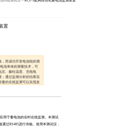
电池内阻测试仪
> KCP-1配网自动化蓄电池监测装置
12027,021-56422486
测装置
验，而成功开发电池组的测
蓄电池单体的测量技术，可
电压、极柱温度、充电电
量；通过监测分析的结果实
容量的在线监测可以实现发
部故障，通过对数学模型的
池进行预警，从而提高整个
应用于蓄电池的实时在线监测。本测试
通过RS485进行传输。使用本测试仪，