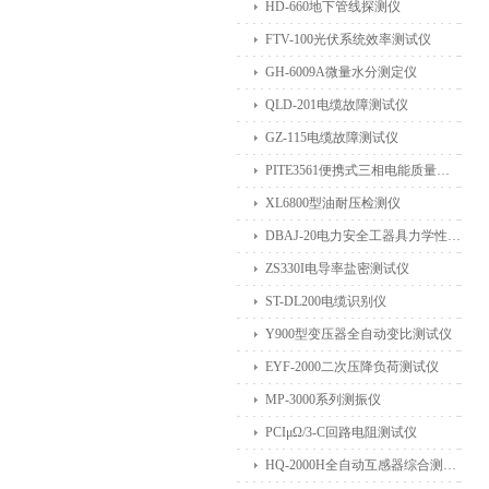
HD-660地下管线探测仪
FTV-100光伏系统效率测试仪
GH-6009A微量水分测定仪
QLD-201电缆故障测试仪
GZ-115电缆故障测试仪
PITE3561便携式三相电能质量分析仪
XL6800型油耐压检测仪
DBAJ-20电力安全工器具力学性能试验机
ZS330I电导率盐密测试仪
ST-DL200电缆识别仪
Y900型变压器全自动变比测试仪
EYF-2000二次压降负荷测试仪
MP-3000系列测振仪
PCIμΩ/3-C回路电阻测试仪
HQ-2000H全自动互感器综合测试仪