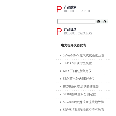
P
产品搜索
RODUCT SEARCH
P
产品目录
RODUCT CATALOG
电力检修仪器仪表
5kVA/100kV充气式试验变压器
TKBXZ串联谐振装置
KKY开口闪点测定仪
SBM蓄电池内阻测试仪
BCSB系列交流试验变压器
SF101型微量水分测定仪
SC-2000B便携式直流接地故障检测仪
SDWS-5型SF6抽真空充气装置