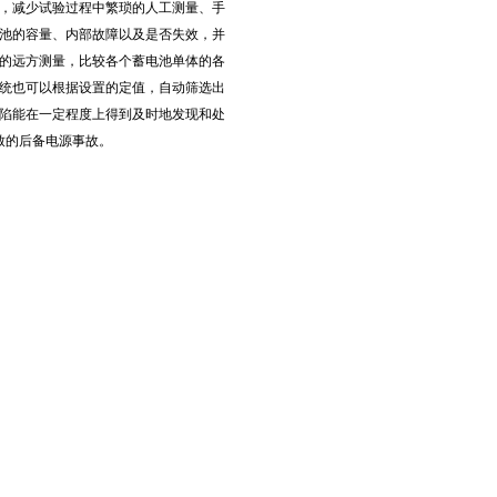
，减少试验过程中繁琐的人工测量、手
池的容量、内部故障以及是否失效，并
的远方测量，比较各个蓄电池单体的各
统也可以根据设置的定值，自动筛选出
陷能在一定程度上得到及时地发现和处
致的后备电源事故。