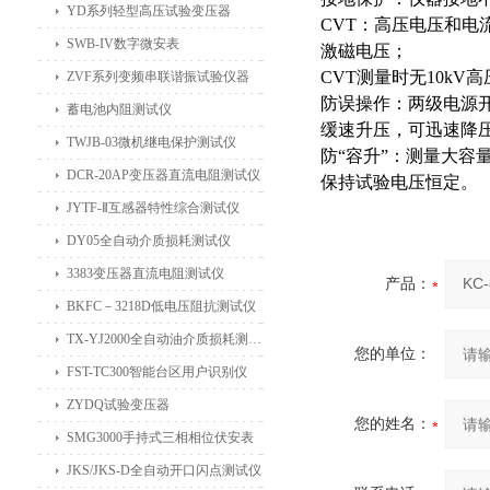
YD系列轻型高压试验变压器
CVT：高压电压和
SWB-IV数字微安表
激磁电压；
CVT测量时无10kV
ZVF系列变频串联谐振试验仪器
防误操作：两级电源
蓄电池内阻测试仪
缓速升压
，可迅速降
TWJB-03微机继电保护测试仪
防“容升”：测量大容
DCR-20AP变压器直流电阻测试仪
保持试
验电压恒定。
JYTF-Ⅱ互感器特性综合测试仪
DY05全自动介质损耗测试仪
3383变压器直流电阻测试仪
产品：
BKFC－3218D低电压阻抗测试仪
TX-YJ2000全自动油介质损耗测试仪
您的单位：
FST-TC300智能台区用户识别仪
ZYDQ试验变压器
您的姓名：
SMG3000手持式三相相位伏安表
JKS/JKS-D全自动开口闪点测试仪