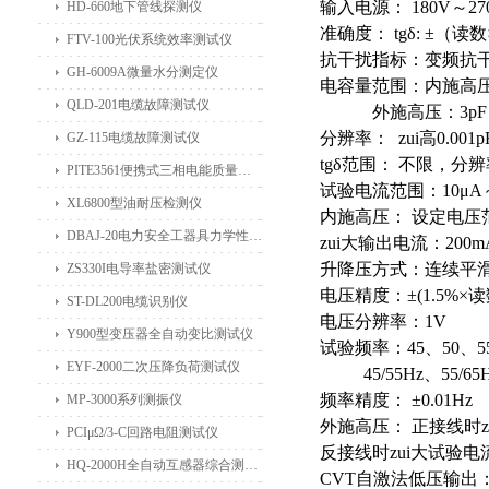
输入电源： 180V～27
HD-660地下管线探测仪
准确度： tgδ: ±（读数×
FTV-100光伏系统效率测试仪
抗干扰指标：变频抗干
GH-6009A微量水分测定仪
电容量范围：内施高压：3pF
QLD-201电缆故障测试仪
外施高压：3pF～1.5μF
分辨率： zui高0.00
GZ-115电缆故障测试仪
tgδ范围： 不限，分
PITE3561便携式三相电能质量分析仪
试验电流范围：10μA
XL6800型油耐压检测仪
内施高压： 设定电压范围
DBAJ-20电力安全工器具力学性能试验机
zui大输出电流：200m
升降压方式：连续平
ZS330I电导率盐密测试仪
电压精度：±(1.5%×读数
ST-DL200电缆识别仪
电压分辨率：1V
Y900型变压器全自动变比测试仪
试验频率：45、50、5
EYF-2000二次压降负荷测试仪
45/55Hz、55/65H
频率精度： ±0.01Hz
MP-3000系列测振仪
外施高压： 正接线时zu
PCIμΩ/3-C回路电阻测试仪
反接线时zui大试验电流1
HQ-2000H全自动互感器综合测试仪
CVT自激法低压输出：