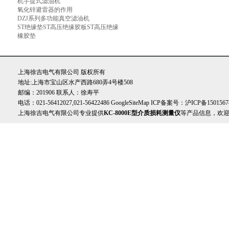
机手提式滤油机
氧化锌避雷器的作用
DZJ系列多功能真空滤油机
ST绝缘垫ST高压绝缘胶板ST高压绝缘
橡胶垫
上海徐吉电气有限公司 版权所有
地址:上海市宝山区水产西路680弄4号楼508
邮编：201906 联系人：徐寿平
电话：021-56412027,021-56422486
GoogleSiteMap
ICP备案号：
沪ICP备1501567
上海徐吉电气有限公司专业提供
KC-8000E型介质损耗测量仪
等产品信息，欢