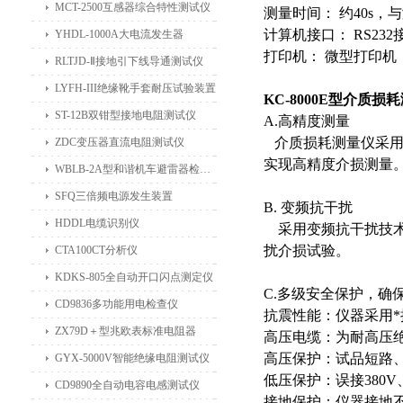
MCT-2500互感器综合特性测试仪
测量时间： 约40s，
计算机接口： RS2
YHDL-1000A大电流发生器
打印机： 微型打印机
RLTJD-Ⅱ接地引下线导通测试仪
LYFH-III绝缘靴手套耐压试验装置
KC-8000E型介质
ST-12B双钳型接地电阻测试仪
A.高精度测量
介质损耗测量仪采用
ZDC变压器直流电阻测试仪
实现高精度介
损测量
WBLB-2A型和谐机车避雷器检测仪
SFQ三倍频电源发生装置
B. 变频抗干扰
HDDL电缆识别仪
采用变频抗干扰技术
扰介损试验。
CTA100CT分析仪
KDKS-805全自动开口闪点测定仪
C.多级安全保护，确
CD9836多功能用电检查仪
抗震性能：仪器采用
ZX79D＋型兆欧表标准电阻器
高压电缆：为耐高压
高压保护：试品短路
GYX-5000V智能绝缘电阻测试仪
低压保护：误接380
CD9890全自动电容电感测试仪
接地保护：仪器接地