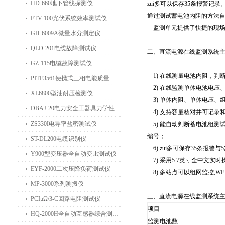
HD-660地下管线探测仪
zui多可以保存35条报警记
通过测试蓄电池内阻的方法
FTV-100光伏系统效率测试仪
监测单元提供了快捷的现场
GH-6009A微量水分测定仪
QLD-201电缆故障测试仪
二、
直流电源在线监测系统
GZ-115电缆故障测试仪
1) 在线测量电池内阻，判
PITE3561便携式三相电能质量分析仪
2) 在线监测单体电池电压
XL6800型油耐压检测仪
3) 单体内阻、单体电压、
DBAJ-20电力安全工器具力学性能试验机
4) 支持容量核对并可记录
ZS330I电导率盐密测试仪
5) 能自动判断蓄电池组测
编号；
ST-DL200电缆识别仪
6) zui多可保存35条报警
Y900型变压器全自动变比测试仪
7) 采用5.7英寸全中文实
EYF-2000二次压降负荷测试仪
8) 多站点可以组网监控,W
MP-3000系列测振仪
三、
直流电源在线监测系统
PCIμΩ/3-C回路电阻测试仪
项目
HQ-2000H全自动互感器综合测试仪
监测电池数