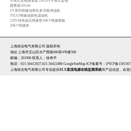
手表式近电报警器 2SGDY手表式近电
报警器2SG64
ZY系列绝缘油再生多功能净油机
TSLYJ绝缘油脱色滤油机
220V绿色低压绝缘垫10KV绝缘胶板
20KV绝缘垫
上海徐吉电气有限公司 版权所有
地址:上海市宝山区水产西路680弄4号楼508
邮编：201906 联系人：徐寿平
电话：021-56412027,021-56422486
GoogleSiteMap
ICP备案号：
沪ICP备1501567
上海徐吉电气有限公司专业提供
ZLX直流电源在线监测系统
等产品信息，欢迎