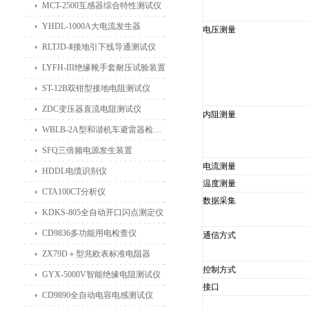
MCT-2500互感器综合特性测试仪
YHDL-1000A大电流发生器
电压测量
RLTJD-Ⅱ接地引下线导通测试仪
LYFH-III绝缘靴手套耐压试验装置
ST-12B双钳型接地电阻测试仪
ZDC变压器直流电阻测试仪
内阻测量
WBLB-2A型和谐机车避雷器检测仪
SFQ三倍频电源发生装置
电流测量
HDDL电缆识别仪
温度测量
CTA100CT分析仪
数据采集
KDKS-805全自动开口闪点测定仪
CD9836多功能用电检查仪
通信方式
ZX79D＋型兆欧表标准电阻器
控制方式
GYX-5000V智能绝缘电阻测试仪
接口
CD9890全自动电容电感测试仪