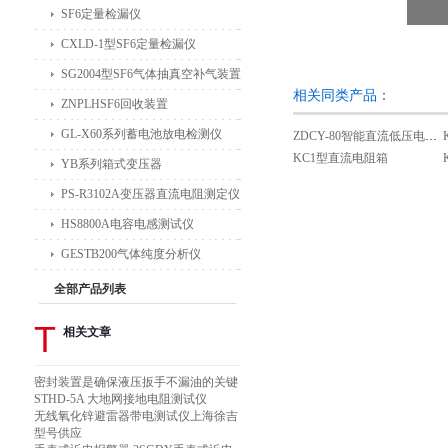
SF6定量检漏仪
CXLD-1型SF6定量检漏仪
SG2004型SF6气体抽真空补气装置
相关同类产品：
ZNPLHSF6回收装置
GL-X60系列蓄电池放电检测仪
ZDCY-80智能直流低压电阻测试仪
KC1型直流电阻箱
YB系列箱式变压器
PS-R3102A变压器直流电阻测定仪
HS8800A电容电感测试仪
GESTB200气体纯度分析仪
全部产品列表
T
相关文章
密封装置是确保液压扳手不漏油的关键
STHD-5A 大地网接地电阻测试仪
无线氧化锌避雷器带电测试仪上海徐吉
型号供应