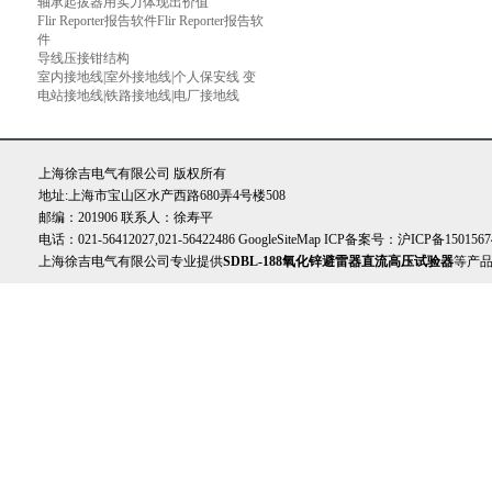
轴承起拔器用实力体现出价值
Flir Reporter报告软件Flir Reporter报告软
件
导线压接钳结构
室内接地线|室外接地线|个人保安线 变
电站接地线|铁路接地线|电厂接地线
上海徐吉电气有限公司 版权所有
地址:上海市宝山区水产西路680弄4号楼508
邮编：201906 联系人：徐寿平
电话：021-56412027,021-56422486
GoogleSiteMap
ICP备案号：
沪ICP备1501567
上海徐吉电气有限公司专业提供
SDBL-188氧化锌避雷器直流高压试验器
等产