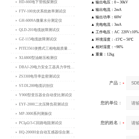
HD-660地下管线探测仪
▲ 输出电压：0～30kV
▲ 输出电流：2mA
FTV-100光伏系统效率测试仪
▲ 输出功率：60W
GH-6009A微量水分测定仪
▲ 充电电流：3mA
QLD-201电缆故障测试仪
▲ 工作电压：AC 220V±10%
GZ-115电缆故障测试仪
▲ 环境湿度：-15℃～50℃
▲ 相对湿度：<90%
PITE3561便携式三相电能质量分析仪
▲ 重量：12kg
XL6800型油耐压检测仪
DBAJ-20电力安全工器具力学性能试验机
ZS330I电导率盐密测试仪
产品：
ST-DL200电缆识别仪
Y900型变压器全自动变比测试仪
您的单位：
EYF-2000二次压降负荷测试仪
MP-3000系列测振仪
您的姓名：
PCIμΩ/3-C回路电阻测试仪
HQ-2000H全自动互感器综合测试仪