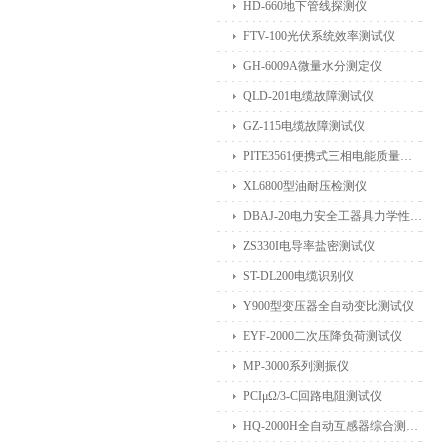
HD-660地下管线探测仪
FTV-100光伏系统效率测试仪
GH-6009A微量水分测定仪
QLD-201电缆故障测试仪
GZ-115电缆故障测试仪
PITE3561便携式三相电能质量分析仪
XL6800型油耐压检测仪
DBAJ-20电力安全工器具力学性能试验机
ZS330I电导率盐密测试仪
ST-DL200电缆识别仪
Y900型变压器全自动变比测试仪
EYF-2000二次压降负荷测试仪
MP-3000系列测振仪
PCIμΩ/3-C回路电阻测试仪
HQ-2000H全自动互感器综合测试仪