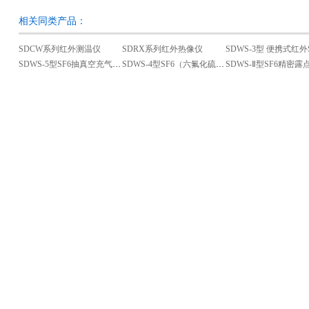
相关同类产品：
SDCW系列红外测温仪
SDRX系列红外热像仪
SDWS-5型SF6抽真空充气装置
SDWS-4型SF6（六氟化硫）气体回收充气装置
SDWS-Ⅱ型SF6精密露