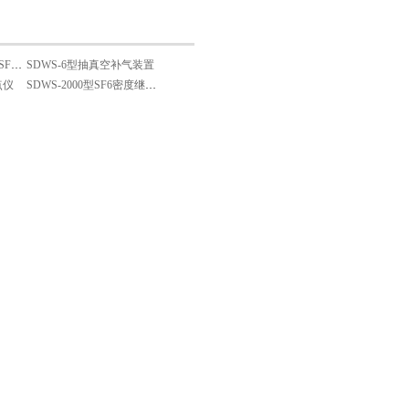
SDWS-3型 便携式红外SF6气体检漏仪
SDWS-6型抽真空补气装置
点仪
SDWS-2000型SF6密度继电器校验仪