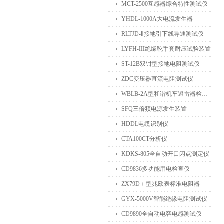
MCT-2500互感器综合特性测试仪
YHDL-1000A大电流发生器
RLTJD-Ⅱ接地引下线导通测试仪
LYFH-III绝缘靴手套耐压试验装置
ST-12B双钳型接地电阻测试仪
ZDC变压器直流电阻测试仪
WBLB-2A型和谐机车避雷器检测仪
SFQ三倍频电源发生装置
HDDL电缆识别仪
CTA100CT分析仪
KDKS-805全自动开口闪点测定仪
CD9836多功能用电检查仪
ZX79D＋型兆欧表标准电阻器
GYX-5000V智能绝缘电阻测试仪
CD9890全自动电容电感测试仪