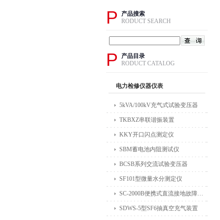
P
产品搜索
RODUCT SEARCH
P
产品目录
RODUCT CATALOG
电力检修仪器仪表
5kVA/100kV充气式试验变压器
TKBXZ串联谐振装置
KKY开口闪点测定仪
SBM蓄电池内阻测试仪
BCSB系列交流试验变压器
SF101型微量水分测定仪
SC-2000B便携式直流接地故障检测仪
SDWS-5型SF6抽真空充气装置