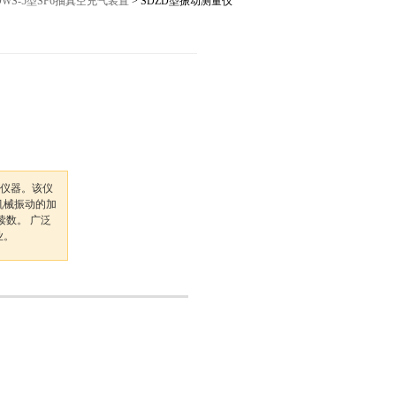
DWS-5型SF6抽真空充气装置
> SDZD型振动测量仪
12027,021-56422486
量仪器。该仪
机械振动的加
读数。 广泛
业。