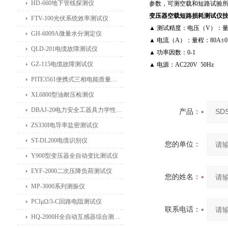
HD-660地下管线探测仪
参数，可测空载和短路试验
变压器空载短路损耗测试仪
FTV-100光伏系统效率测试仪
▲ 测试精度：电压（V）：量程：
GH-6009A微量水分测定仪
▲ 电流（A）：量程：80A±0.
QLD-201电缆故障测试仪
▲ 功率因数：0-1
GZ-115电缆故障测试仪
▲ 电源：AC220V 50Hz
PITE3561便携式三相电能质量分析仪
XL6800型油耐压检测仪
DBAJ-20电力安全工器具力学性能试验机
产品：
ZS330I电导率盐密测试仪
ST-DL200电缆识别仪
您的单位：
Y900型变压器全自动变比测试仪
EYF-2000二次压降负荷测试仪
您的姓名：
MP-3000系列测振仪
PCIμΩ/3-C回路电阻测试仪
联系电话：
HQ-2000H全自动互感器综合测试仪