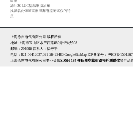
缘垫
滤油车 LUC型精细滤油车
浅谈氧化锌避雷器泄漏电流测试仪的特
点
上海徐吉电气有限公司 版权所有
地址:上海市宝山区水产西路680弄4号楼508
邮编：201906 联系人：徐寿平
电话：021-56412027,021-56422486
GoogleSiteMap
ICP备案号：
沪ICP备1501567
上海徐吉电气有限公司专业提供
SDSH-184 变压器空载短路损耗测试仪
等产品