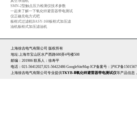
真空净油机
SMN-2型触点压力检测仪技术参数
一起来了解一下氧化锌避雷器带电测试
仪正确充电方式吧
板框式过滤机BASY-160板框式加压滤
油机板框式加压滤油机
上海徐吉电气有限公司 版权所有
地址:上海市宝山区水产西路680弄4号楼508
邮编：201906 联系人：徐寿平
电话：021-56412027,021-56422486
GoogleSiteMap
ICP备案号：
沪ICP备1501567
上海徐吉电气有限公司专业提供
TKYB-Ⅲ氧化锌避雷器带电测试仪
等产品信息