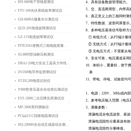
HD-660地下管线探测仪
4
、具有设备数据管理能力。
5
、交、直流两用型，内带高
FTV-100光伏系统效率测试仪
6
、真正意义上的三相同时测
GH-6009A微量水分测定仪
7
、特性数据、波形同屏显示
QLD-201电缆故障测试仪
8
、多种电压基准信号取样方
GZ-115电缆故障测试仪
①
有线方式：从
PT
端计量
②
无线方式：从
PT
端计量
PITE3561便携式三相电能质量分析仪
③
无电压方式：不需要从
XL6800型油耐压检测仪
9
、安全可靠，电压通道采用
DBAJ-20电力安全工器具力学性能试验机
10
、体积小，重量轻，便于
ZS330I电导率盐密测试仪
果
11
、带电、停电、试验室均
ST-DL200电缆识别仪
Y900型变压器全自动变比测试仪
1
、电源：
220V
、
50Hz
或内部
EYF-2000二次压降负荷测试仪
2
、参考电压输入范围（电压
MP-3000系列测振仪
3
、测量参数：
泄漏电流全电流波形、基波
PCIμΩ/3-C回路电阻测试仪
泄漏电流阻性分量基波有效
HQ-2000H全自动互感器综合测试仪
泄漏电流阻性分量峰值。