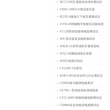
MCT-2500互感器综合特性测试仪
YHDL-1000A大电流发生器
RLTJD-Ⅱ接地引下线导通测试仪
LYFH-III绝缘靴手套耐压试验装置
ST-12B双钳型接地电阻测试仪
ZDC变压器直流电阻测试仪
WBLB-2A型和谐机车避雷器检测仪
SFQ三倍频电源发生装置
HDDL电缆识别仪
CTA100CT分析仪
KDKS-805全自动开口闪点测定仪
CD9836多功能用电检查仪
ZX79D＋型兆欧表标准电阻器
GYX-5000V智能绝缘电阻测试仪
CD9890全自动电容电感测试仪