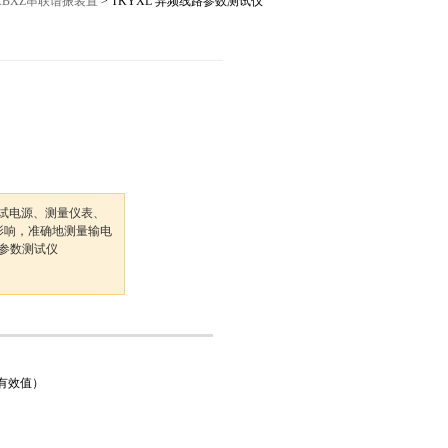
KBXZ串联谐振装置
> TKYXL 异频线路参数测试仪
12027,021-56422486
测试电源、测量仪表、
影响，准确地测量输电
频参数测试仪
有效值）