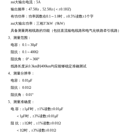
zui大输出电流：
5A
输出频率：
47.5Hz
，
52.5Hz (
＜±
0.1HZ)
有功功率：功率因数在
0.1
～
1.0
时，±
0.5%
读数±
1
个字
zui大输出功率：三相
3
′
3kW
（
9kW
）
具备测量两相线路的功能（包括直流输电线路和电气化铁路牵引线路）
3
、测量范围：
电容：
0.1
～
30
μ
F
阻抗：
0.1
～
400
Ω
阻抗角：
0
°～
360
°
线路长度从
0.3km
到
400km
均应能够稳定准确测试
4
、测量分辨率：
电容：
0.01
μ
F
阻抗：
0.01
Ω
阻抗角：
0.01
°
5
、测量准确度：
电
容：≥
1
μ
F
时，±
1%
读数±
0.01
μ
F
＜
1
μ
F
时，±
3%
读数±
0.01
μ
F
阻
抗：≥
1
Ω时，±
1%
读数±
0.01
Ω
＜
1
Ω时，±
3%
读数±
0.01
Ω