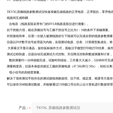
TKYXL异频线路参数测试仪快速准确完成线路的正序电容，正序阻抗，零序电
线路间互感和耦
合电容（线路直阻采用专门的
HVLR
线路直阻仪进行测量）。
抗干扰能力强，能在异频信号与工频干扰信号之比为
1
：
10
的条件下准确测量。
外部接线简单，仅需一次接入被测线路的引下线就可以完成全部的线路参数测量
仪器以
DSP
数字信号处理器为内核，实现测试电源、仪表、计算模型集成化，将
大屏幕汉字显示液晶，旋转鼠标操作方式，面板汉字微型打印机打印结果，操
测试过程快捷，仪器自动完成测试方式控制、升压降压控制和数据测量和计算，
数的测量约一分钟就能完成，试验时间缩短，工作量大大减小，
5
分钟内可完
测量精度高，仪器本身提供接近工频的异频电源（
47.5Hz
和
52.5Hz
），轻松分离
现小信号的高精度测量。
解决了现有测试手段存在的测试接线倒换烦琐、抗干扰、稳定度、精度等方面存
可以保存
2048
组测试数据，并能够通过
USB
接口导出到上位计算机进行数据管理
产品：