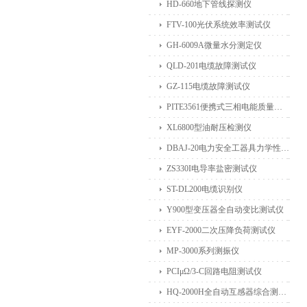
HD-660地下管线探测仪
FTV-100光伏系统效率测试仪
GH-6009A微量水分测定仪
QLD-201电缆故障测试仪
GZ-115电缆故障测试仪
PITE3561便携式三相电能质量分析仪
XL6800型油耐压检测仪
DBAJ-20电力安全工器具力学性能试验机
ZS330I电导率盐密测试仪
ST-DL200电缆识别仪
Y900型变压器全自动变比测试仪
EYF-2000二次压降负荷测试仪
MP-3000系列测振仪
PCIμΩ/3-C回路电阻测试仪
HQ-2000H全自动互感器综合测试仪