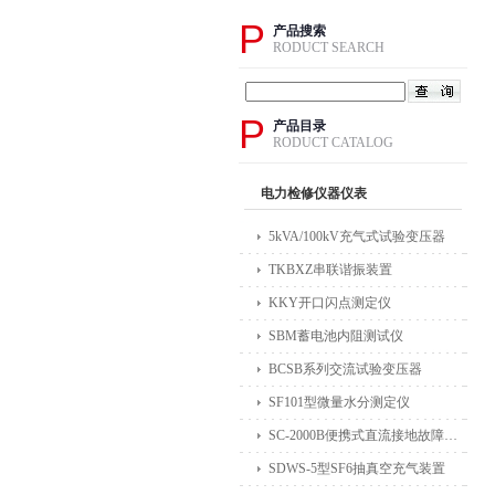
P
产品搜索
RODUCT SEARCH
P
产品目录
RODUCT CATALOG
电力检修仪器仪表
5kVA/100kV充气式试验变压器
TKBXZ串联谐振装置
KKY开口闪点测定仪
SBM蓄电池内阻测试仪
BCSB系列交流试验变压器
SF101型微量水分测定仪
SC-2000B便携式直流接地故障检测仪
SDWS-5型SF6抽真空充气装置