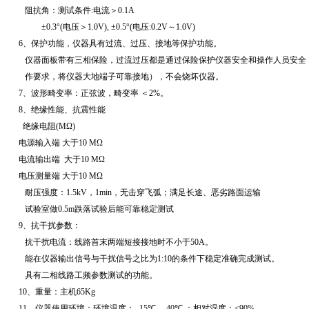
阻抗角：测试条件
:
电流＞
0.1A
±
0.3
°
(
电压＞
1.0V),
±
0.5
°
(
电压
:0.2V
～
1.0V)
6
、保护功能，仪器具有过流、过压、接地等保护功能。
仪器面板带有三相保险，过流过压都是通过保险保护仪器安全和操作人员安全
作要求，将仪器大地端子可靠接地），不会烧坏仪器。
7
、波形畸变率：正弦波，畸变率
＜
2%
。
8
、绝缘性能、抗震性能
绝缘电阻
(M
Ω
)
电源输入端
大于
10 M
Ω
电流输出端
大于
10 M
Ω
电压测量端
大于
10 M
Ω
耐压强度：
1.5kV
，
1min
，无击穿飞弧；满足长途、恶劣路面运输
试验室做
0.5m
跌落试验后能可靠稳定测试
9
、抗干扰参数：
抗干扰电流：线路首末两端短接接地时不小于
50A
。
能在仪器输出信号与干扰信号之比为
1:10
的条件下稳定准确完成测试。
具有二相线路工频参数测试的功能。
10
、重量：主机
65Kg
11
、仪器使用环境：环境温度：
-15
℃
—
40
℃
；相对湿度：≤
90%