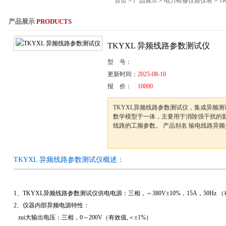
首页
>
产品展示
>
电力检修仪器仪表
>
T
产品展示
PRODUCTS
服务热线：021-564
TKYXL 异频线路参数测试仪
型 号：
更新时间：
2025-08-10
报 价：
10000
TKYXL异频线路参数测试仪，集成异频
数学模型于一体，主要用于消除强干扰的
线路的工频参数。 产品别名 输电线路异
TKYXL 异频线路参数测试仪概述：
1
、TKYXL异频线路参数测试仪供电电源：三相，～
380V
±
10%
，
15A
，
50Hz
（
2
、仪器内部异频电源特性：
zui大输出电压：三相，
0
～
200V
（有效值
,
＜±
1%
）