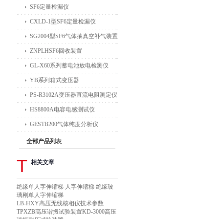
SF6定量检漏仪
CXLD-1型SF6定量检漏仪
SG2004型SF6气体抽真空补气装置
ZNPLHSF6回收装置
GL-X60系列蓄电池放电检测仪
YB系列箱式变压器
PS-R3102A变压器直流电阻测定仪
HS8800A电容电感测试仪
GESTB200气体纯度分析仪
全部产品列表
T
相关文章
绝缘单人字伸缩梯 人字伸缩梯 绝缘玻
璃刚单人字伸缩梯
LB-HXY高压无线核相仪技术参数
TPXZB高压谐振试验装置KD-3000高压