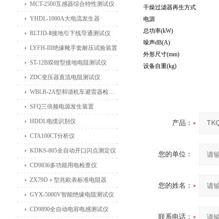
MCT-2500互感器综合特性测试仪
干燥过滤器再生方式
YHDL-1000A大电流发生器
电源
总功率(kW)
RLTJD-Ⅱ接地引下线导通测试仪
噪声dB(A)
LYFH-III绝缘靴手套耐压试验装置
外形尺寸(mm)
ST-12B双钳型接地电阻测试仪
设备自重(kg)
ZDC变压器直流电阻测试仪
WBLB-2A型和谐机车避雷器检测仪
SFQ三倍频电源发生装置
HDDL电缆识别仪
产品：
CTA100CT分析仪
KDKS-805全自动开口闪点测定仪
您的单位：
CD9836多功能用电检查仪
ZX79D＋型兆欧表标准电阻器
您的姓名：
GYX-5000V智能绝缘电阻测试仪
CD9890全自动电容电感测试仪
联系电话：