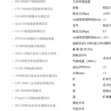
HD-660地下管线探测仪
工作环境温度
回收
初压力(
FTV-100光伏系统效率测试仪
终压力(Mpa)
≤0.05
GH-6009A微量水分测定仪
1m容积所需时间(h/m)
≤1
QLD-201电缆故障测试仪
充气
初压力(
GZ-115电缆故障测试仪
终压力(Mpa)
0.7
1m容积所需时间(h/m )
≤0.3
PITE3561便携式三相电能质量分析仪
抽真空从0.1MPa至133Pa需时间 
XL6800型油耐压检测仪
极 限 真 空 (Pa)
DBAJ-20电力安全工器具力学性能试验机
回收后SF6
水分(P
ZS330I电导率盐密测试仪
气体纯度（50KG）
油分(PPM/W)
≤5
ST-DL200电缆识别仪
尘埃(um)
≤1
Y900型变压器全自动变比测试仪
贮
贮存
EYF-2000二次压降负荷测试仪
存
压力(M
MP-3000系列测振仪
容
容积(L
器
贮液量(
PCIμΩ/3-C回路电阻测试仪
液化方式
HQ-2000H全自动互感器综合测试仪
汽化方式