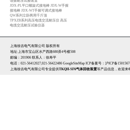
谐振耐压试验装置
JDX-PL平口螺旋式接地棒 JDX-W手握
接地棒 JDX-WT手握可调式接地棒
QW系列立卧两用千斤顶
TPXZB系列高压电缆交流耐压仪 高压
电缆交流耐压试验仪器
上海徐吉电气有限公司 版权所有
地址:上海市宝山区水产西路680弄4号楼508
邮编：201906 联系人：徐寿平
电话：021-56412027,021-56422486
GoogleSiteMap
ICP备案号：
沪ICP备1501567
上海徐吉电气有限公司专业提供
TKQH-SF6气体回收装置
等产品信息，欢迎来