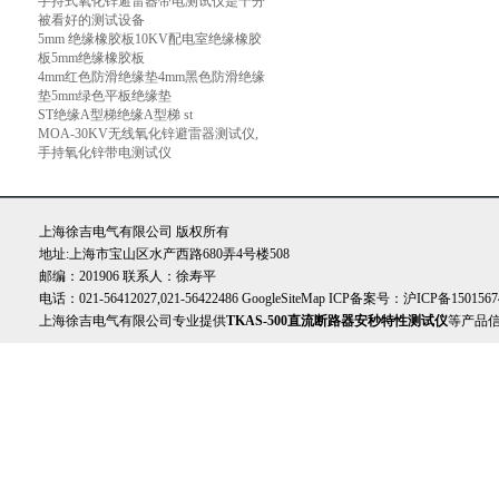
手持式氧化锌避雷器带电测试仪是十分
被看好的测试设备
5mm 绝缘橡胶板10KV配电室绝缘橡胶
板5mm绝缘橡胶板
4mm红色防滑绝缘垫4mm黑色防滑绝缘
垫5mm绿色平板绝缘垫
ST绝缘A型梯绝缘A型梯 st
MOA-30KV无线氧化锌避雷器测试仪,
手持氧化锌带电测试仪
上海徐吉电气有限公司 版权所有
地址:上海市宝山区水产西路680弄4号楼508
邮编：201906 联系人：徐寿平
电话：021-56412027,021-56422486
GoogleSiteMap
ICP备案号：
沪ICP备1501567
上海徐吉电气有限公司专业提供
TKAS-500直流断路器安秒特性测试仪
等产品