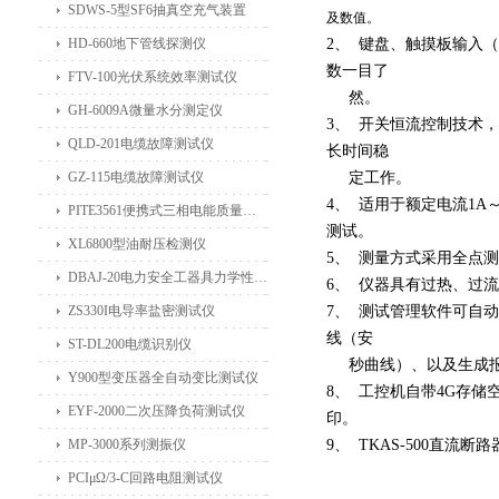
SDWS-5型SF6抽真空充气装置
及数值。
HD-660地下管线探测仪
2、 键盘、触摸板输入（
数一目了
FTV-100光伏系统效率测试仪
然。
GH-6009A微量水分测定仪
3、 开关恒流控制技术
QLD-201电缆故障测试仪
长时间稳
GZ-115电缆故障测试仪
定工作。
4、 适用于额定电流1A
PITE3561便携式三相电能质量分析仪
测试。
XL6800型油耐压检测仪
5、 测量方式采用全点
DBAJ-20电力安全工器具力学性能试验机
6、 仪器具有过热、过
ZS330I电导率盐密测试仪
7、 测试管理软件可自
线（安
ST-DL200电缆识别仪
秒曲线）、以及生成报
Y900型变压器全自动变比测试仪
8、 工控机自带4G存
EYF-2000二次压降负荷测试仪
印。
MP-3000系列测振仪
9、 TKAS-500直
PCIμΩ/3-C回路电阻测试仪