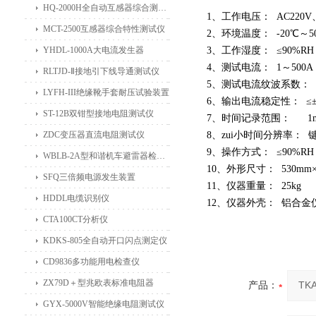
HQ-2000H全自动互感器综合测试仪
1、工作电压： AC220V、
MCT-2500互感器综合特性测试仪
2、环境温度： -20℃～5
YHDL-1000A大电流发生器
3、工作湿度： ≤90%RH
4、测试电流： 1～500A
RLTJD-Ⅱ接地引下线导通测试仪
5、测试电流纹波系数： <
LYFH-III绝缘靴手套耐压试验装置
6、输出电流稳定性： ≤±
ST-12B双钳型接地电阻测试仪
7、时间记录范围： 1ms
ZDC变压器直流电阻测试仪
8、zui小时间分辨率：
9、操作方式： ≤90%RH
WBLB-2A型和谐机车避雷器检测仪
10、外形尺寸： 530mm×4
SFQ三倍频电源发生装置
11、仪器重量： 25kg
HDDL电缆识别仪
12、仪器外壳： 铝合金
CTA100CT分析仪
KDKS-805全自动开口闪点测定仪
CD9836多功能用电检查仪
ZX79D＋型兆欧表标准电阻器
产品：
GYX-5000V智能绝缘电阻测试仪