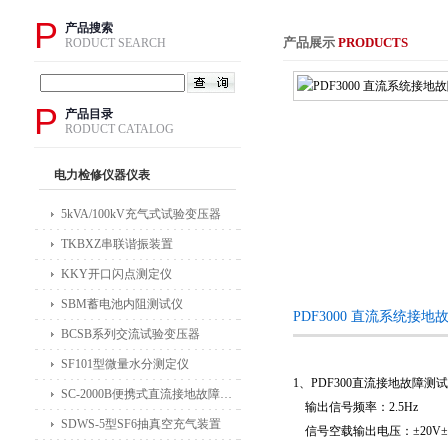
P
产品搜索
产品展示
PRODUCTS
RODUCT SEARCH
P
产品目录
RODUCT CATALOG
电力检修仪器仪表
5kVA/100kV充气式试验变压器
TKBXZ串联谐振装置
KKY开口闪点测定仪
SBM蓄电池内阻测试仪
PDF3000 直流系统接
BCSB系列交流试验变压器
SF101型微量水分测定仪
1
、
PDF300
直流接地故障测试
SC-2000B便携式直流接地故障检测仪
输出信号频率：
2.5Hz
SDWS-5型SF6抽真空充气装置
信号空载输出电压：±
20V
±