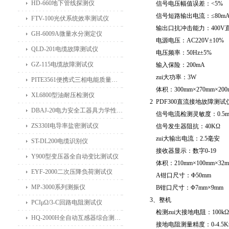
HD-660地下管线探测仪
信号电压幅值误差：
<5%
信号短路输出电流：≤
80m
FTV-100光伏系统效率测试仪
输出口抗冲击能力：
400V
GH-6009A微量水分测定仪
电源电压：
AC220V
±
10%
QLD-201电缆故障测试仪
电压频率：
50Hz
±
5%
GZ-115电缆故障测试仪
输入保险：
200mA
zui大功率：
3W
PITE3561便携式三相电能质量分析仪
体积：
300mm
×
270mm
×
20
XL6800型油耐压检测仪
2
PDF300
直流接地故障测试
DBAJ-20电力安全工器具力学性能试验机
信号电流检测灵敏度：
0.5
ZS330I电导率盐密测试仪
信号发生器阻抗：
40K
Ω
zui大输出电流：
2.5
毫安
ST-DL200电缆识别仪
接收器显示：数字
0-19
Y900型变压器全自动变比测试仪
体积：
210mm
×
100mm
×
32
EYF-2000二次压降负荷测试仪
A
钳口尺寸：Φ
50mm
MP-3000系列测振仪
B
钳口尺寸：Φ
7mm
×
9mm
3
、整机
PCIμΩ/3-C回路电阻测试仪
检测zui大接地电阻：
100k
Ω
HQ-2000H全自动互感器综合测试仪
接地电阻测量精度：
0-4.5K