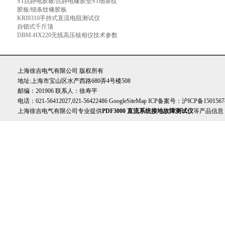
ST抗静电胶板/抗静电橡胶垫ST细条纹
胶板/细条纹橡胶板
KRI9310手持式直流电阻测试仪
自锁式千斤顶
DBM-HX220无线高压核相仪技术参数
上海徐吉电气有限公司 版权所有
地址:上海市宝山区水产西路680弄4号楼508
邮编：201906 联系人：徐寿平
电话：021-56412027,021-56422486
GoogleSiteMap
ICP备案号：
沪ICP备1501567
上海徐吉电气有限公司专业提供
PDF3000 直流系统接地故障测试仪
等产品信息