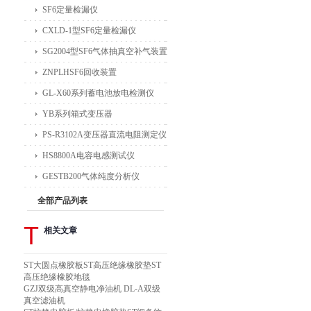
SF6定量检漏仪
CXLD-1型SF6定量检漏仪
SG2004型SF6气体抽真空补气装置
ZNPLHSF6回收装置
GL-X60系列蓄电池放电检测仪
YB系列箱式变压器
PS-R3102A变压器直流电阻测定仪
HS8800A电容电感测试仪
GESTB200气体纯度分析仪
全部产品列表
T
相关文章
ST大圆点橡胶板ST高压绝缘橡胶垫ST
高压绝缘橡胶地毯
GZJ双级高真空静电净油机 DL-A双级
真空滤油机