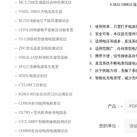
MCT-2500互感器综合特性测试仪
4.5K
Ω
-100K
Ω
误
YHDL-1000A大电流发生器
RLTJD-Ⅱ接地引下线导通测试仪
1、使用简单，只需打开电源
LYFH-III绝缘靴手套耐压试验装置
2、安全可靠，本仪器无需停
ST-12B双钳型接地电阻测试仪
3、适用电压等级多，直流系统2
ZDC变压器直流电阻测试仪
4、适用范围广，任何类型电
5、携带方便，信号接收器自
WBLB-2A型和谐机车避雷器检测仪
6、直流系统不断电查找接地
SFQ三倍频电源发生装置
7、抗干扰能力强，克服了系
HDDL电缆识别仪
8、智能化充电管理，减少充
CTA100CT分析仪
KDKS-805全自动开口闪点测定仪
CD9836多功能用电检查仪
产品：
ZX79D＋型兆欧表标准电阻器
GYX-5000V智能绝缘电阻测试仪
您的单位：
CD9890全自动电容电感测试仪