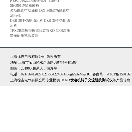
NJSG 0202C绝缘橡胶板（绿色）
SB0901绝缘橡胶板
多功能真空滤油机 DZJ-300多功能真空
滤油机
DZB-20不锈钢滤油机 DZB-30不锈钢滤
油机
TPXZB高压谐振试验装置KD-3000高压
谐振耐压试验装置
上海徐吉电气有限公司 版权所有
地址:上海市宝山区水产西路680弄4号楼508
邮编：201906 联系人：徐寿平
电话：021-56412027,021-56422486
GoogleSiteMap
ICP备案号：
沪ICP备1501567
上海徐吉电气有限公司专业提供
TK603发电机转子交流阻抗测试仪
等产品信息