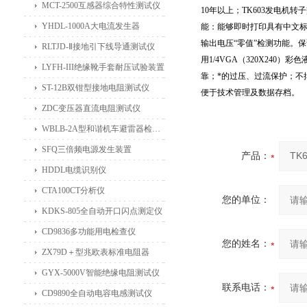
MCT-2500互感器综合特性测试仪
10年以上；
TK603
发电机转子
YHDL-1000A大电流发生器
能：能够即时打印具有中文
输出电压“零值”检测功能。
RLTJD-Ⅱ接地引下线导通测试仪
用1/4VGA（320X24
LYFH-III绝缘靴手套耐压试验装置
靠；*的过压、过流保护；不
ST-12B双钳型接地电阻测试仪
便于技术管理及数据存档。
ZDC变压器直流电阻测试仪
WBLB-2A型和谐机车避雷器检测仪
SFQ三倍频电源发生装置
产品：
HDDL电缆识别仪
CTA100CT分析仪
您的单位：
KDKS-805全自动开口闪点测定仪
CD9836多功能用电检查仪
您的姓名：
ZX79D＋型兆欧表标准电阻器
GYX-5000V智能绝缘电阻测试仪
联系电话：
CD9890全自动电容电感测试仪