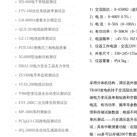
HD-660地下管线探测仪
1）交流阻抗： 0~6500Ω（超量程
FTV-100光伏系统效率测试仪
2）电 压： 0~600V 0.5%；
GH-6009A微量水分测定仪
3）电 流： 0~50A（0~100A）
QLD-201电缆故障测试仪
4）有功功率： 0~30KW（0~7
GZ-115电缆故障测试仪
2、电源频率：（45~55）HZ 0
3、仪器工作电源：交流220V±
PITE3561便携式三相电能质量分析仪
4、外形尺寸： 330×245×155
XL6800型油耐压检测仪
5、仪器重量： 约4.5kg；
DBAJ-20电力安全工器具力学性能试验机
ZS330I电导率盐密测试仪
采用分体机结构，调压器外
ST-DL200电缆识别仪
TK603
发电机转子交流阻抗测
Y900型变压器全自动变比测试仪
做电力变压器单相短路和空
EYF-2000二次压降负荷测试仪
电流、有功功率、频率等参
MP-3000系列测振仪
理和存储试验数据；根据不同
单向测试------只在调压
PCIμΩ/3-C回路电阻测试仪
试；具有中断测量功能：在
HQ-2000H全自动互感器综合测试仪
能：zui多可以存储200个