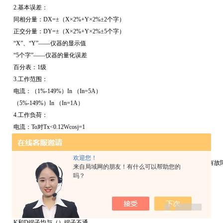
2.基本误差：
同相分量：DX=±（X×2%+Y×2%±2个字）
正交分量：DY=±（X×2%+Y×2%±5个字）
“X”、“Y”——仪器的显示值
“5个字”——仪器的量化误差
百分表：1级
3.工作范围：
电流：（1%-149%）In （In=5A）
（5%-149%）In （In=1A）
4.工作负荷：
电流：To对Tx<0.12Wcosj=1
5.极性错误指示
额定工作电流的5%以上，误差超过180%时，应有极性指示。
欢迎您！
注意:如果大于额定工作电流的10%以上,仍未出现应有的极性指示,说明软件有故障
来自局域网的朋友！有什么可以帮助您的
6.变比错误指示
吗？
额定工作电流的5%以上，误差超过30%而小于180%时，应有变比错误指示。
7.绝缘和耐压试验及说明：
端子Tx和（）端子相通
K和D端子均与（）端子不通