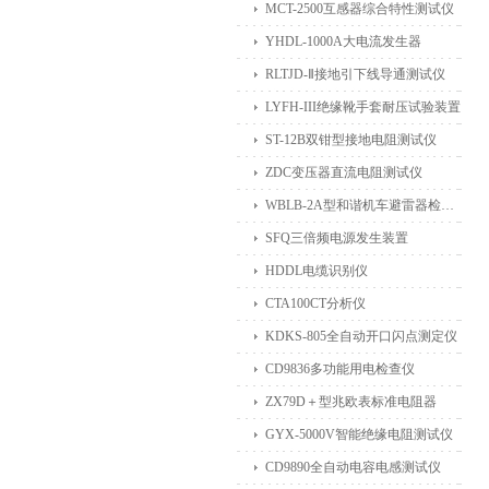
MCT-2500互感器综合特性测试仪
YHDL-1000A大电流发生器
RLTJD-Ⅱ接地引下线导通测试仪
LYFH-III绝缘靴手套耐压试验装置
ST-12B双钳型接地电阻测试仪
ZDC变压器直流电阻测试仪
WBLB-2A型和谐机车避雷器检测仪
SFQ三倍频电源发生装置
HDDL电缆识别仪
CTA100CT分析仪
KDKS-805全自动开口闪点测定仪
CD9836多功能用电检查仪
ZX79D＋型兆欧表标准电阻器
GYX-5000V智能绝缘电阻测试仪
CD9890全自动电容电感测试仪