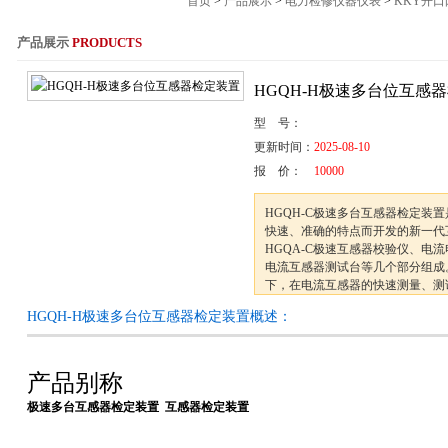
首页
>
产品展示
>
电力检修仪器仪表
>
KKY开
产品展示
PRODUCTS
服务热线：021-564
HGQH-H极速多台位互感
型 号：
更新时间：
2025-08-10
报 价：
10000
HGQH-C极速多台互感器检定装
快速、准确的特点而开发的新一代
HGQA-C极速互感器校验仪、电
电流互感器测试台等几个部分组成
下，在电流互感器的快速测量、测
箱、各种变比的互感器覆盖等方面
HGQH-H极速多台位互感器检定装置概述：
产品别称
极速多台互感器检定装置 互感器检定装置