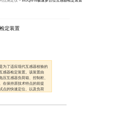
口闪点测定仪
> HGQH-H极速多台位互感器检定装置
12027,021-56422486
器检定装置
置是为了适应现代互感器校验的
互感器检定装置。该装置由
流电压互感器负荷箱、控制柜、
。在保持原技术特点的前提
试点的快速定位、以及负荷
有了很大的提高。