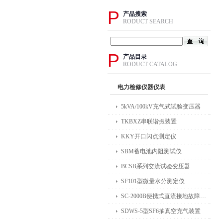
P
产品搜索
RODUCT SEARCH
P
产品目录
RODUCT CATALOG
电力检修仪器仪表
5kVA/100kV充气式试验变压器
TKBXZ串联谐振装置
KKY开口闪点测定仪
SBM蓄电池内阻测试仪
BCSB系列交流试验变压器
SF101型微量水分测定仪
SC-2000B便携式直流接地故障检测仪
SDWS-5型SF6抽真空充气装置