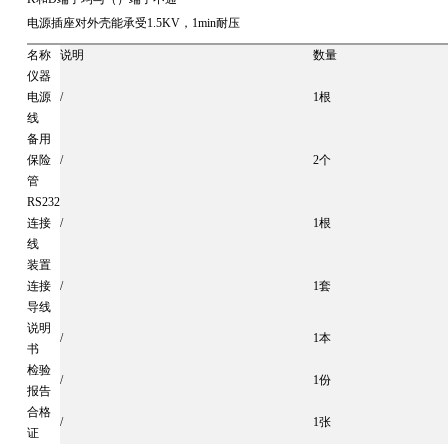
电源插座对外壳能承受1.5KV，1min耐压
名称
说明
数量
仪器
电源
/
1根
线
备用
保险
/
2个
管
RS232
连接
/
1根
线
装置
连接
/
1套
导线
说明
/
1本
书
检验
/
1份
报告
合格
/
1张
证