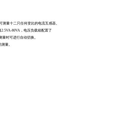
里可测量十二只任何变比的电流互感器。
.5VA-80VA，电压负载箱配置了
载箱在测量时可进行自动切换。
的测量。