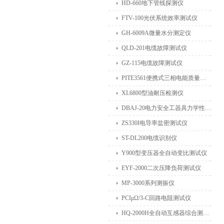
HD-660地下管线探测仪
FTV-100光伏系统效率测试仪
GH-6009A微量水分测定仪
QLD-201电缆故障测试仪
GZ-115电缆故障测试仪
PITE3561便携式三相电能质量分析仪
XL6800型油耐压检测仪
DBAJ-20电力安全工器具力学性能试验机
ZS330I电导率盐密测试仪
ST-DL200电缆识别仪
Y900型变压器全自动变比测试仪
EYF-2000二次压降负荷测试仪
MP-3000系列测振仪
PCIμΩ/3-C回路电阻测试仪
HQ-2000H全自动互感器综合测试仪