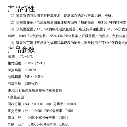
产品特性
（1）该装置调节采用了程控源技术，使测试点的定位更加迅速、准确。
（2）该装置在多只电流互感器测量速度方面有了质的提高，在3-5分钟的时间
（3）该装置配置了1A、5A的标准电流互感器，电流负荷箱配置了1A、5A负载值2
100V、100/1.732负载值从1.25VA-158.75VA基本上可满足用户的要求。负
（4）该装置可进行互感器的规程和非规程的测量，测量时用户可对任何百分点
产品参数
温 度：5°C~40°C
相对湿度：<80%（25°C）
海拨高度：<2500m
电源频率：50Hz ±0.5Hz
电源电压：220V±5V
HGQH-H极速互感器校验仪相关参数
1.测量范围：
同相分量（%）：0.0001~200.0分辨率：0.0001
正交分量（分）：0.001~999.9分辨率：0.001
阻抗（W）：0.0001~60.0分辨率：0.0001
导纳（ms）：0.0001~60.0分辨率：0.0001