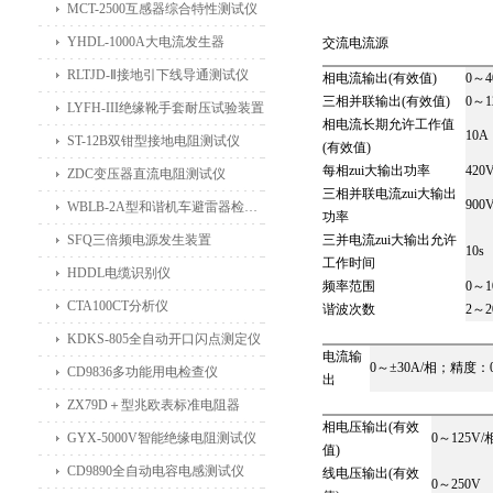
MCT-2500互感器综合特性测试仪
YHDL-1000A大电流发生器
交流电流源
RLTJD-Ⅱ接地引下线导通测试仪
相电流输出(有效值)
0～
三相并联输出(有效值)
0～
LYFH-III绝缘靴手套耐压试验装置
相电流长期允许工作值
10A
ST-12B双钳型接地电阻测试仪
(有效值)
每相zui大输出功率
420
ZDC变压器直流电阻测试仪
三相并联电流zui大输出
900
WBLB-2A型和谐机车避雷器检测仪
功率
SFQ三倍频电源发生装置
三并电流zui大输出允许
10s
工作时间
HDDL电缆识别仪
频率范围
0～1
CTA100CT分析仪
谐波次数
2～
KDKS-805全自动开口闪点测定仪
电流输
0～±30A/相；精度：0
CD9836多功能用电检查仪
出
ZX79D＋型兆欧表标准电阻器
相电压输出(有效
GYX-5000V智能绝缘电阻测试仪
0～125V/
值)
CD9890全自动电容电感测试仪
线电压输出(有效
0～250V