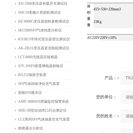
XD-3368变压器有载开关测试仪
体
455×530×220mm3
SHC10变频介质损耗测试仪
积
重
HZ-6000C变压器损耗参数测试仪
23Kg
量
JKCD80SF6气体纯度分析仪
AC220V
220V±10%
KN3013手持式变压器变比测试仪
AK-ZR2A变压器直流电阻测试仪
LCT-8000无线高压核相器
SJY-10SF6密度继电器校验仪
BA252抽真空装置
产品：
SF6气体回收净化充气装置
智能SF6微水仪
您的单位：
AMP-3000SF6泄漏监控报警系统
SHD-3B型自动闭口闪点测定仪
您的姓名：
LCZ系列SF6气体抽真空充气装置
精密露点分析仪