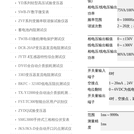
值)
YD系列轻型高压试验变压器
相电压/线电压输出
75VA/100
SWB-IV数字微安表
功率
频率范围
0～1000H
ZVF系列变频串联谐振试验仪器
谐波次数
2～20次；
蓄电池内阻测试仪
TWJB-03微机继电保护测试仪
相电压输出幅值
0～±150
线电压输出幅值
0～±300V
DCR-20AP变压器直流电阻测试仪
相电压/线电压输出
90VA/180
JYTF-Ⅱ互感器特性综合测试仪
功率
DY05全自动介质损耗测试仪
开关量输入
8对
3383变压器直流电阻测试仪
端子
空接点
1～20mA，2
BKFC－3218D低电压阻抗测试仪
电位翻转
0～6VDC为低
TX-YJ2000全自动油介质损耗测试仪
开关量输出
4对，空接点，遮断
FST-TC300智能台区用户识别仪
端子
ZYDQ试验变压器
范围
1ms～9999s
SMG3000手持式三相相位伏安表
测量精
1ms
度
JKS/JKS-D全自动开口闪点测试仪