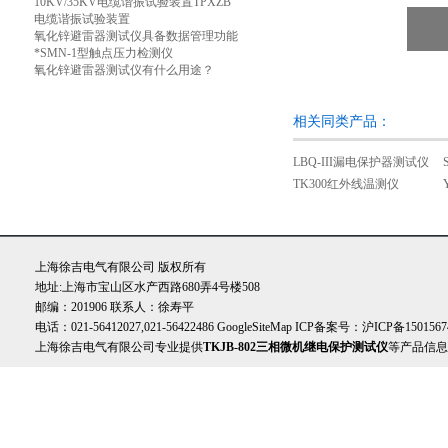
10KV/35KV电缆谐振试验装置TPXZB
电缆谐振试验装置
氧化锌避雷器测试仪具备数据管理功能
*SMN-1型触点压力检测仪
氧化锌避雷器测试仪有什么用途？
相关同类产品：
LBQ-III漏电保护器测试仪
TK300红外线温测仪
上海徐吉电气有限公司 版权所有
地址:上海市宝山区水产西路680弄4号楼508
邮编：201906 联系人：徐寿平
电话：021-56412027,021-56422486
GoogleSiteMap
ICP备案号：
沪ICP备1501567
上海徐吉电气有限公司专业提供
TKJB-802三相微机继电保护测试仪
等产品信息