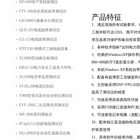
HD-660地下管线探测仪
FTV-100光伏系统效率测试仪
产品特征
GH-6009A微量水分测定仪
1、满足现场所有试验要求。本
QLD-201电缆故障测试仪
三相并联可达120A。既可
GZ-115电缆故障测试仪
变压器差功保护和备自投装置
2、各种技术指标*达到电力部
PITE3561便携式三相电能质量分析仪
3、经典的WindowsXP
XL6800型油耐压检测仪
800×600的TFT真彩显
DBAJ-20电力安全工器具力学性能试验机
4、本机Windows XP
ZS330I电导率盐密测试仪
5、配备有超薄型工业键盘和
6、主控板采用DSP+FPG
ST-DL200电缆识别仪
提高了测试仪的精度
Y900型变压器全自动变比测试仪
7、功放采用高保真线性功放
EYF-2000二次压降负荷测试仪
8、采用USB接口直接和P
MP-3000系列测振仪
9、可连接笔记本电脑（选
10、配有独立直流辅助电压源输
PCIμΩ/3-C回路电阻测试仪
护装置使用
HQ-2000H全自动互感器综合测试仪
11、具有软件自较准功能，