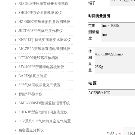
端子
XD-3368变压器有载开关测试仪
SHC10变频介质损耗测试仪
时间测量范围
HZ-6000C变压器损耗参数测试仪
范围
1ms～9999s
JKCD80SF6气体纯度分析仪
测量精
1ms
度
KN3013手持式变压器变比测试仪
AK-ZR2A变压器直流电阻测试仪
体
455×530×220mm3
积
LCT-8000无线高压核相器
重
SJY-10SF6密度继电器校验仪
25Kg
量
BA252抽真空装置
电 源
SF6气体回收净化充气装置
AC
220V±10%
智能SF6微水仪
AMP-3000SF6泄漏监控报警系统
SHD-3B型自动闭口闪点测定仪
LCZ系列SF6气体抽真空充气装置
精密露点分析仪
产品：