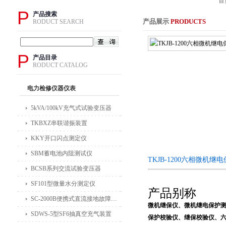
首
P
产品搜索
产品展示
PRODUCTS
RODUCT SEARCH
P
产品目录
RODUCT CATALOG
电力检修仪器仪表
5kVA/100kV充气式试验变压器
TKBXZ串联谐振装置
KKY开口闪点测定仪
SBM蓄电池内阻测试仪
TKJB-1200六相微机
BCSB系列交流试验变压器
SF101型微量水分测定仪
产品别称
SC-2000B便携式直流接地故障检测仪
微机继保仪、微机继电保护
SDWS-5型SF6抽真空充气装置
保护校验仪、继保校验仪、