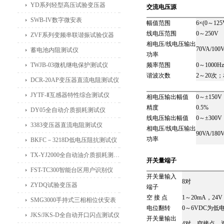
YD系列轻型高压试验变压器
交流电压源
SWB-IV数字微安表
幅值范围
6×(0～12
线电压范围
0～250V
ZVF系列变频串联谐振试验仪器
相电压/线电压输出
70VA/100
蓄电池内阻测试仪
功率
TWJB-03微机继电保护测试仪
频率范围
0～1000H
谐波次数
2～20次；
DCR-20AP变压器直流电阻测试仪
JYTF-Ⅱ互感器特性综合测试仪
相电压输出幅值
0～±150V
精度
0.5%
DY05全自动介质损耗测试仪
线电压输出幅值
0～±300V
3383变压器直流电阻测试仪
相电压/线电压输出
90VA/180
功率
BKFC－3218D低电压阻抗测试仪
TX-YJ2000全自动油介质损耗测试仪
开关量端子
FST-TC300智能台区用户识别仪
开关量输入
8对
ZYDQ试验变压器
端子
空 接 点
1～20mA，2
SMG3000手持式三相相位伏安表
电位翻转
0～6VDC为低
JKS/JKS-D全自动开口闪点测试仪
开关量输出
4对，空接点，遮断