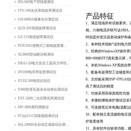
HD-660地下管线探测仪
FTV-100光伏系统效率测试仪
产品特征
GH-6009A微量水分测定仪
1、满足现场所有试验要求。该
QLD-201电缆故障测试仪
相。六相电流并联可达180
GZ-115电缆故障测试仪
特别是对变压器差动保护和备
2、各种技术指标*达到电力部
PITE3561便携式三相电能质量分析仪
3、经典的WindowsXP
XL6800型油耐压检测仪
800×600的TFT真彩显
DBAJ-20电力安全工器具力学性能试验机
4、本机Windows XP
ZS330I电导率盐密测试仪
5、配备有超薄型工业键盘和
6、主控板采用DSP+FPG
ST-DL200电缆识别仪
高了测试仪的精度
Y900型变压器全自动变比测试仪
7、功放采用高保真线性功放
EYF-2000二次压降负荷测试仪
8、本微机继电保护测试仪采
MP-3000系列测振仪
9、可连接笔记本电脑(选配
10、配有独立直流辅助电压源输
PCIμΩ/3-C回路电阻测试仪
护装置使用
HQ-2000H全自动互感器综合测试仪
11、具有软件自较准功能，