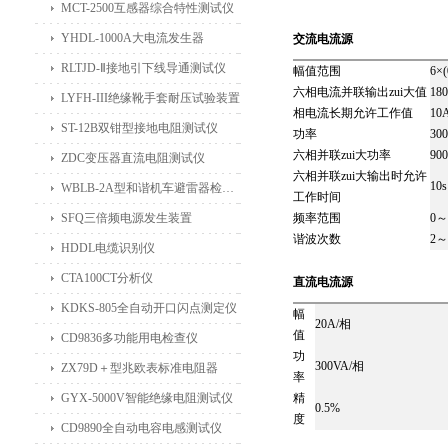
MCT-2500互感器综合特性测试仪
YHDL-1000A大电流发生器
交流电流源
RLTJD-Ⅱ接地引下线导通测试仪
幅值范围
6×
六相电流并联输出zui大值
18
LYFH-III绝缘靴手套耐压试验装置
相电流长期允许工作值
10
ST-12B双钳型接地电阻测试仪
功率
30
六相并联zui大功率
90
ZDC变压器直流电阻测试仪
六相并联zui大输出时允许
10s
WBLB-2A型和谐机车避雷器检测仪
工作时间
SFQ三倍频电源发生装置
频率范围
0～
谐波次数
2～
HDDL电缆识别仪
CTA100CT分析仪
直流电流源
KDKS-805全自动开口闪点测定仪
幅
20A/相
值
CD9836多功能用电检查仪
功
300VA/相
ZX79D＋型兆欧表标准电阻器
率
GYX-5000V智能绝缘电阻测试仪
精
0.5%
度
CD9890全自动电容电感测试仪