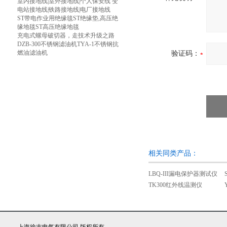
室内接地线|室外接地线|个人保安线 变
电站接地线|铁路接地线|电厂接地线
ST带电作业用绝缘毯ST绝缘垫,高压绝
缘地毯ST高压绝缘地毯
充电式螺母破切器，走技术升级之路
DZB-300不锈钢滤油机TYA-1不锈钢抗
燃油滤油机
验证码：
相关同类产品：
LBQ-III漏电保护器测试仪
TK300红外线温测仪