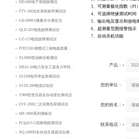
HD-660地下管线探测仪
3、可测量极化指数（PI
FTV-100光伏系统效率测试仪
4、可选择绝缘测试时间（
GH-6009A微量水分测定仪
5、输出电压显示和放电
6、超测量范围报警指示
QLD-201电缆故障测试仪
7、自动关机功能
GZ-115电缆故障测试仪
PITE3561便携式三相电能质量分析仪
XL6800型油耐压检测仪
产品：
DBAJ-20电力安全工器具力学性能试验机
ZS330I电导率盐密测试仪
您的单位：
ST-DL200电缆识别仪
Y900型变压器全自动变比测试仪
EYF-2000二次压降负荷测试仪
您的姓名：
MP-3000系列测振仪
PCIμΩ/3-C回路电阻测试仪
联系电话：
HQ-2000H全自动互感器综合测试仪