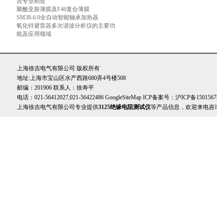
吉专业制造
聚酰亚胺薄膜及F46复合薄膜
SM38-6.0全自动智能轴承加热器
氧化锌避雷器多次谐波分析仪的主要功
能及应用领域
上海徐吉电气有限公司 版权所有
地址:上海市宝山区水产西路680弄4号楼508
邮编：201906 联系人：徐寿平
电话：021-56412027,021-56422486
GoogleSiteMap
ICP备案号：
沪ICP备1501567
上海徐吉电气有限公司专业提供
3125绝缘电阻测试仪
等产品信息，欢迎来电咨