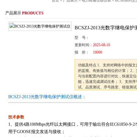
首页
>
产品展示
>
电力检修仪器仪表
>
BCSB系列
产品展示
PRODUCTS
服务热线：021-564
BCSZJ-2013光数字继电保
型 号：
更新时间：
2025-08-10
报 价：
10000
功能及特点 1、支持对网络中的报
的监视、有效值与相位的计算； 2、
与当前配置内容进行对比，快速定位
能，迅速完成调试任务； 3、支持
试、品质测试、序号跳变、错值测试
4、完备的试验功能，能够对各种类
BCSZJ-2013光数字继电保护测试仪概述：
试。
技术参数
1、提供4路100Mbps光纤以太网接口，可用于输出符合IEC61850-9
用于GOOSE报文发送与接收；