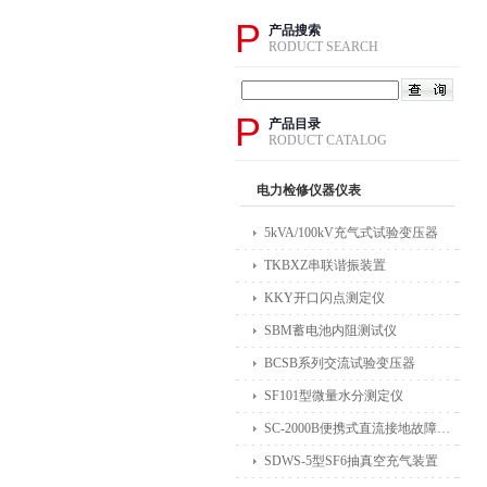
P
产品搜索
RODUCT SEARCH
P
产品目录
RODUCT CATALOG
电力检修仪器仪表
5kVA/100kV充气式试验变压器
TKBXZ串联谐振装置
KKY开口闪点测定仪
SBM蓄电池内阻测试仪
BCSB系列交流试验变压器
SF101型微量水分测定仪
SC-2000B便携式直流接地故障检测仪
SDWS-5型SF6抽真空充气装置