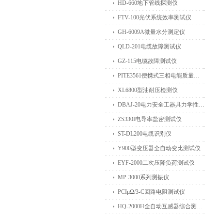
HD-660地下管线探测仪
FTV-100光伏系统效率测试仪
GH-6009A微量水分测定仪
QLD-201电缆故障测试仪
GZ-115电缆故障测试仪
PITE3561便携式三相电能质量分析仪
XL6800型油耐压检测仪
DBAJ-20电力安全工器具力学性能试验机
ZS330I电导率盐密测试仪
ST-DL200电缆识别仪
Y900型变压器全自动变比测试仪
EYF-2000二次压降负荷测试仪
MP-3000系列测振仪
PCIμΩ/3-C回路电阻测试仪
HQ-2000H全自动互感器综合测试仪