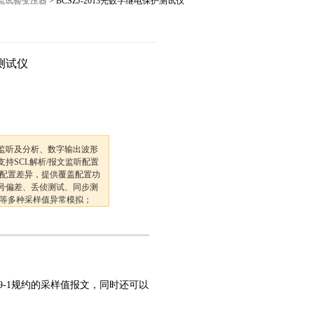
交流试验变压器
> BCSZJ-2013光数字继电保护测试仪
12027,021-56422486
护测试仪
文监听及分析、数字输出波形
支持SCL解析/报文监听配置
配置差异，提供覆盖配置功
序号偏差、丢侦测试、同步测
等多种采样值异常模拟；
型的保护装置及元件进行测
-2/9-1规约的采样值报文，同时还可以