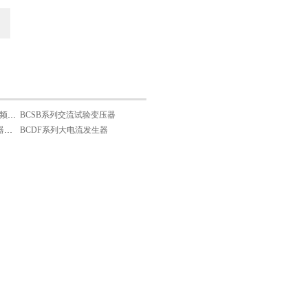
BCJFB型无局部放电工频试验变压器
BCSB系列交流试验变压器
BCGKJ-系列高压断路器断口耐压试验机
BCDF系列大电流发生器