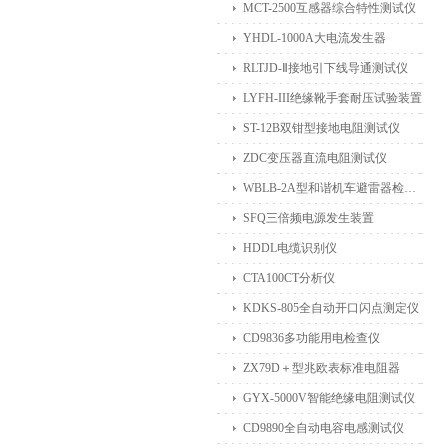
MCT-2500互感器综合特性测试仪
YHDL-1000A大电流发生器
RLTJD-Ⅱ接地引下线导通测试仪
LYFH-III绝缘靴手套耐压试验装置
ST-12B双钳型接地电阻测试仪
ZDC变压器直流电阻测试仪
WBLB-2A型和谐机车避雷器检测仪
SFQ三倍频电源发生装置
HDDL电缆识别仪
CTA100CT分析仪
KDKS-805全自动开口闪点测定仪
CD9836多功能用电检查仪
ZX79D＋型兆欧表标准电阻器
GYX-5000V智能绝缘电阻测试仪
CD9890全自动电容电感测试仪