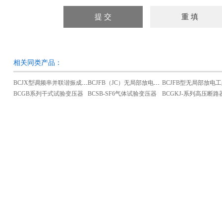
相关同类产品：
BCJX型调频串并联谐振成套试验装置
BCJFB（JC）无局部放电串激式工频试验变压器
BCGB系列干式试验变压器
BCSB-SF6气体试验变压器