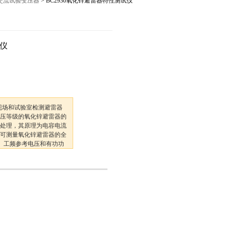
列交流试验变压器
> BC2930氧化锌避雷器特性测试仪
12027,021-56422486
试仪
于现场和试验室检测避雷器
压等级的氧化锌避雷器的
处理，其原理为电容电流
可测量氧化锌避雷器的全
、工频参考电压和有功功