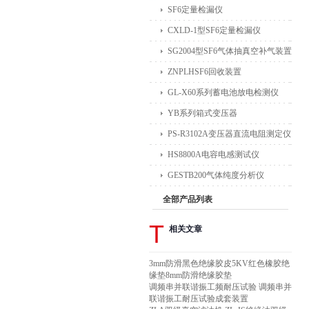
SF6定量检漏仪
CXLD-1型SF6定量检漏仪
SG2004型SF6气体抽真空补气装置
ZNPLHSF6回收装置
GL-X60系列蓄电池放电检测仪
YB系列箱式变压器
PS-R3102A变压器直流电阻测定仪
HS8800A电容电感测试仪
GESTB200气体纯度分析仪
全部产品列表
T
相关文章
3mm防滑黑色绝缘胶皮5KV红色橡胶绝
缘垫8mm防滑绝缘胶垫
调频串并联谐振工频耐压试验 调频串并
联谐振工耐压试验成套装置