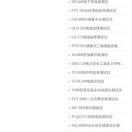
HD-660地下管线探测仪
FTV-100光伏系统效率测试仪
GH-6009A微量水分测定仪
QLD-201电缆故障测试仪
GZ-115电缆故障测试仪
PITE3561便携式三相电能质量分析仪
XL6800型油耐压检测仪
DBAJ-20电力安全工器具力学性能试验机
ZS330I电导率盐密测试仪
ST-DL200电缆识别仪
Y900型变压器全自动变比测试仪
EYF-2000二次压降负荷测试仪
MP-3000系列测振仪
PCIμΩ/3-C回路电阻测试仪
HQ-2000H全自动互感器综合测试仪