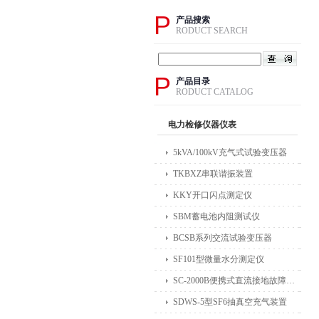
P
产品搜索
RODUCT SEARCH
P
产品目录
RODUCT CATALOG
电力检修仪器仪表
5kVA/100kV充气式试验变压器
TKBXZ串联谐振装置
KKY开口闪点测定仪
SBM蓄电池内阻测试仪
BCSB系列交流试验变压器
SF101型微量水分测定仪
SC-2000B便携式直流接地故障检测仪
SDWS-5型SF6抽真空充气装置