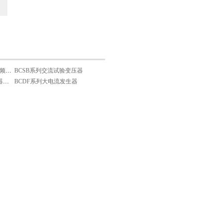
BCJFB型无局部放电工频试验变压器
BCSB系列交流试验变压器
BCGKJ-系列高压断路器断口耐压试验机
BCDF系列大电流发生器