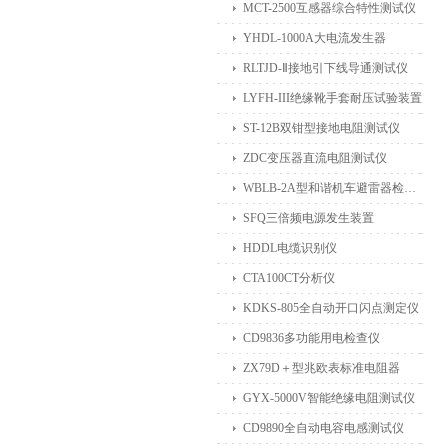
MCT-2500互感器综合特性测试仪
YHDL-1000A大电流发生器
RLTJD-Ⅱ接地引下线导通测试仪
LYFH-III绝缘靴手套耐压试验装置
ST-12B双钳型接地电阻测试仪
ZDC变压器直流电阻测试仪
WBLB-2A型和谐机车避雷器检测仪
SFQ三倍频电源发生装置
HDDL电缆识别仪
CTA100CT分析仪
KDKS-805全自动开口闪点测定仪
CD9836多功能用电检查仪
ZX79D＋型兆欧表标准电阻器
GYX-5000V智能绝缘电阻测试仪
CD9890全自动电容电感测试仪