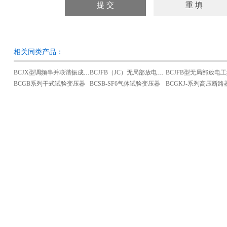
相关同类产品：
BCJX型调频串并联谐振成套试验装置
BCJFB（JC）无局部放电串激式工频试验变压器
BCGB系列干式试验变压器
BCSB-SF6气体试验变压器