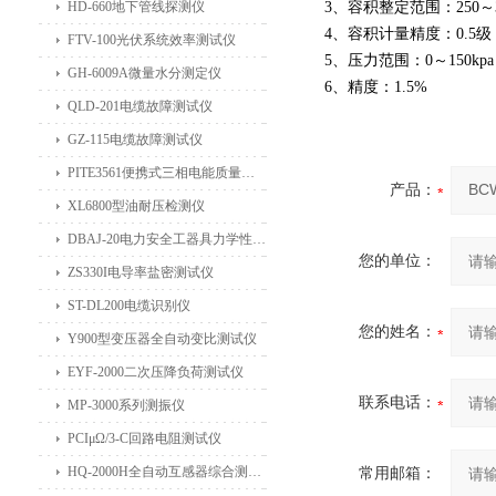
HD-660地下管线探测仪
3
、容积整定范围：250～
4
、容积计量精度：0.5
级
FTV-100光伏系统效率测试仪
5
、压力范围：0～
150kpa
GH-6009A微量水分测定仪
6
、精度：
1.5%
QLD-201电缆故障测试仪
GZ-115电缆故障测试仪
PITE3561便携式三相电能质量分析仪
产品：
XL6800型油耐压检测仪
DBAJ-20电力安全工器具力学性能试验机
您的单位：
ZS330I电导率盐密测试仪
ST-DL200电缆识别仪
您的姓名：
Y900型变压器全自动变比测试仪
EYF-2000二次压降负荷测试仪
联系电话：
MP-3000系列测振仪
PCIμΩ/3-C回路电阻测试仪
HQ-2000H全自动互感器综合测试仪
常用邮箱：