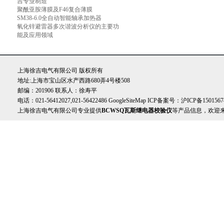
吉专业制造
聚酰亚胺薄膜及F46复合薄膜
SM38-6.0全自动智能轴承加热器
氧化锌避雷器多次谐波分析仪的主要功
能及应用领域
上海徐吉电气有限公司 版权所有
地址:上海市宝山区水产西路680弄4号楼508
邮编：201906 联系人：徐寿平
电话：021-56412027,021-56422486
GoogleSiteMap
ICP备案号：
沪ICP备1501567
上海徐吉电气有限公司专业提供
BCWSQ瓦斯继电器校验仪
等产品信息，欢迎