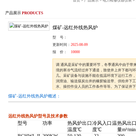
首页
>
产品展示
>
电力检修仪器仪表
>
产品展示
PRODUCTS
服务热线：021-564
煤矿-远红外线热风炉
型 号：
更新时间：
2025-08-09
报 价：
10000
调 通风是采矿中的重要环节，冬季通风中由于带
境的寒冷气流经过井下通道，致使井上井下都与环
几。采矿设备与设施不能在低温环境下运行工作，
润滑油、输送煤炭出井的橡胶输送带、供给井下工
水、操控作业人员的工作条件等等。为了保证井下
常运转，保证安全生产，需对井下进行热风输送，
煤矿-远红外线热风炉概述：
合后，保证井内温度不小于2℃，确保生产安全运行
热风输送
远红外线热风炉型号及技术参数
型号
功率
热风炉出口
冷风入口温
热风出
温度℃
度℃
量m³/min
BCHWL-II-
200KW
50-120
-22
200