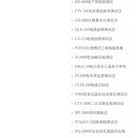
HD-660地下管线探测仪
FTV-100光伏系统效率测试仪
GH-6009A微量水分测定仪
QLD-201电缆故障测试仪
GZ-115电缆故障测试仪
PITE3561便携式三相电能质量分析仪
XL6800型油耐压检测仪
DBAJ-20电力安全工器具力学性能试验机
ZS330I电导率盐密测试仪
ST-DL200电缆识别仪
Y900型变压器全自动变比测试仪
EYF-2000二次压降负荷测试仪
MP-3000系列测振仪
PCIμΩ/3-C回路电阻测试仪
HQ-2000H全自动互感器综合测试仪