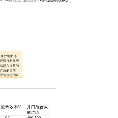
BCSB系列交流试验变压器
> 煤矿-远红外线热风炉
12027,021-56422486
来矿井地面环
境温度相差无
如综采设备的
作用的自来
设备设施的正
冷热风入井混
。 远红外线
口流
热效率%
井口混合风
m³/min
98
400-500