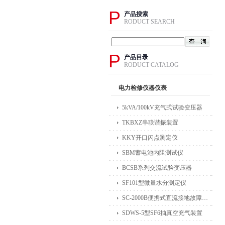
P
产品搜索
RODUCT SEARCH
P
产品目录
RODUCT CATALOG
电力检修仪器仪表
5kVA/100kV充气式试验变压器
TKBXZ串联谐振装置
KKY开口闪点测定仪
SBM蓄电池内阻测试仪
BCSB系列交流试验变压器
SF101型微量水分测定仪
SC-2000B便携式直流接地故障检测仪
SDWS-5型SF6抽真空充气装置