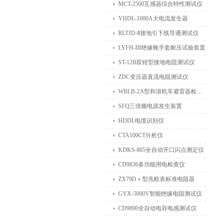
MCT-2500互感器综合特性测试仪
YHDL-1000A大电流发生器
RLTJD-Ⅱ接地引下线导通测试仪
LYFH-III绝缘靴手套耐压试验装置
ST-12B双钳型接地电阻测试仪
ZDC变压器直流电阻测试仪
WBLB-2A型和谐机车避雷器检测仪
SFQ三倍频电源发生装置
HDDL电缆识别仪
CTA100CT分析仪
KDKS-805全自动开口闪点测定仪
CD9836多功能用电检查仪
ZX79D＋型兆欧表标准电阻器
GYX-5000V智能绝缘电阻测试仪
CD9890全自动电容电感测试仪