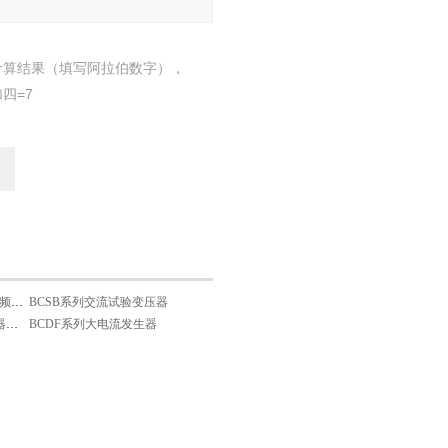
计算结果（填写阿拉伯数字），
四=7
BCJFB型无局部放电工频试验变压器
BCSB系列交流试验变压器
BCGKJ-系列高压断路器断口耐压试验机
BCDF系列大电流发生器