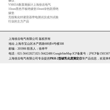
像仪
VM63A数显测振计上海徐吉电气
10mm黑色平板绝缘垫10mm绿色防滑绝
缘垫
无线氧化锌避雷器带电测试仪成为试验
行业的主力产品
上海徐吉电气有限公司 版权所有
地址:上海市宝山区水产西路680弄4号楼508
邮编：201906 联系人：徐寿平
电话：021-56412027,021-56422486
GoogleSiteMap
ICP备案号：
沪ICP备1501567
上海徐吉电气有限公司专业提供
PRH-2型破乳化度测定仪
等产品信息，欢迎来