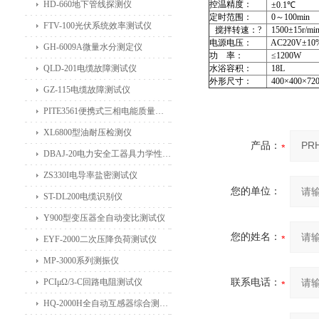
HD-660地下管线探测仪
控温精度：
±0.1℃
定时范围：
0～100min
FTV-100光伏系统效率测试仪
搅拌转速：?
1500±15r/mi
电源电压：
AC220V±10%
GH-6009A微量水分测定仪
功 率：
≤1200W
QLD-201电缆故障测试仪
水浴容积：
18L
外形尺寸：
400×400×72
GZ-115电缆故障测试仪
PITE3561便携式三相电能质量分析仪
XL6800型油耐压检测仪
产品：
DBAJ-20电力安全工器具力学性能试验机
ZS330I电导率盐密测试仪
您的单位：
ST-DL200电缆识别仪
Y900型变压器全自动变比测试仪
您的姓名：
EYF-2000二次压降负荷测试仪
MP-3000系列测振仪
PCIμΩ/3-C回路电阻测试仪
联系电话：
HQ-2000H全自动互感器综合测试仪