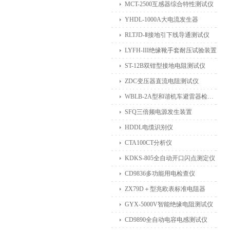
MCT-2500互感器综合特性测试仪
YHDL-1000A大电流发生器
RLTJD-Ⅱ接地引下线导通测试仪
LYFH-III绝缘靴手套耐压试验装置
ST-12B双钳型接地电阻测试仪
ZDC变压器直流电阻测试仪
WBLB-2A型和谐机车避雷器检测仪
SFQ三倍频电源发生装置
HDDL电缆识别仪
CTA100CT分析仪
KDKS-805全自动开口闪点测定仪
CD9836多功能用电检查仪
ZX79D＋型兆欧表标准电阻器
GYX-5000V智能绝缘电阻测试仪
CD9890全自动电容电感测试仪