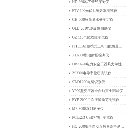
HD-660地下管线探测仪
FTV-100光伏系统效率测试仪
GH-6009A微量水分测定仪
QLD-201电缆故障测试仪
GZ-115电缆故障测试仪
PITE3561便携式三相电能质量分析仪
XL6800型油耐压检测仪
DBAJ-20电力安全工器具力学性能试验机
ZS330I电导率盐密测试仪
ST-DL200电缆识别仪
Y900型变压器全自动变比测试仪
EYF-2000二次压降负荷测试仪
MP-3000系列测振仪
PCIμΩ/3-C回路电阻测试仪
HQ-2000H全自动互感器综合测试仪