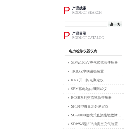
P
产品搜索
RODUCT SEARCH
P
产品目录
RODUCT CATALOG
电力检修仪器仪表
5kVA/100kV充气式试验变压器
TKBXZ串联谐振装置
KKY开口闪点测定仪
SBM蓄电池内阻测试仪
BCSB系列交流试验变压器
SF101型微量水分测定仪
SC-2000B便携式直流接地故障检测仪
SDWS-5型SF6抽真空充气装置