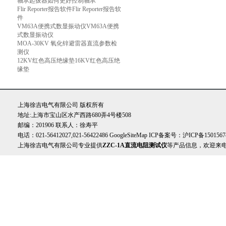
轴承起拔器如何更好控制轴承
Flir Reporter报告软件Flir Reporter报告软
件
VM63A便携式数显振动仪VM63A便携
式数显振动仪
MOA-30KV 氧化锌避雷器直流参数检
测仪
12KV红色高压绝缘垫16KV红色高压绝
缘垫
上海徐吉电气有限公司 版权所有
地址:上海市宝山区水产西路680弄4号楼508
邮编：201906 联系人：徐寿平
电话：021-56412027,021-56422486
GoogleSiteMap
ICP备案号：
沪ICP备1501567
上海徐吉电气有限公司专业提供
ZZC-1A直流电阻测试仪
等产品信息，欢迎来