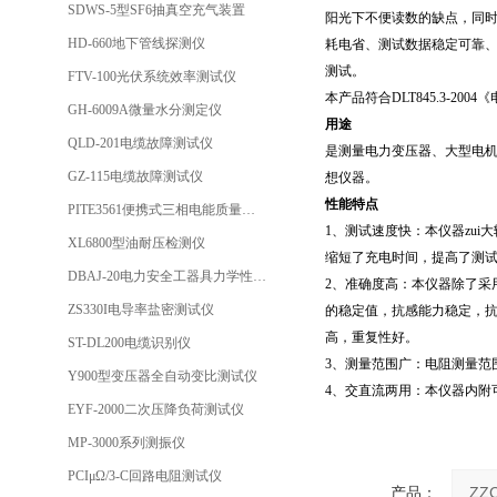
SDWS-5型SF6抽真空充气装置
阳光下不便读数的缺点，同
HD-660地下管线探测仪
耗电省、测试数据稳定可靠、
测试。
FTV-100光伏系统效率测试仪
本产品符合DLT845.3-2
GH-6009A微量水分测定仪
用途
QLD-201电缆故障测试仪
是测量电力变压器、大型电
GZ-115电缆故障测试仪
想仪器。
性能特点
PITE3561便携式三相电能质量分析仪
1、测试速度快：本仪器zu
XL6800型油耐压检测仪
缩短了充电时间，提高了测
DBAJ-20电力安全工器具力学性能试验机
2、准确度高：本仪器除了采
ZS330I电导率盐密测试仪
的稳定值，抗感能力稳定，
高，重复性好。
ST-DL200电缆识别仪
3、测量范围广：电阻测量范围
Y900型变压器全自动变比测试仪
4、交直流两用：本仪器内附
EYF-2000二次压降负荷测试仪
MP-3000系列测振仪
PCIμΩ/3-C回路电阻测试仪
产品：