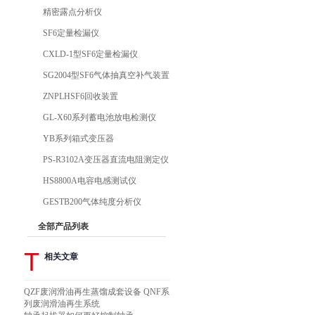
精密露点分析仪
SF6定量检漏仪
CXLD-1型SF6定量检漏仪
SG2004型SF6气体抽真空补气装置
ZNPLHSF6回收装置
GL-X60系列蓄电池放电检测仪
YB系列箱式变压器
PS-R3102A变压器直流电阻测定仪
HS8800A电容电感测试仪
GESTB200气体纯度分析仪
全部产品列表
T
相关文章
QZF废润滑油再生蒸馏成套设备 QNF系
列废润滑油再生系统