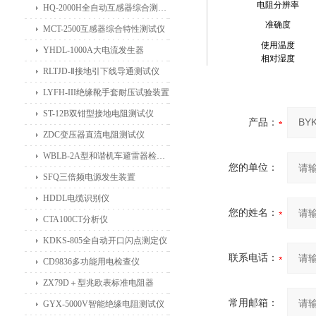
电阻分辨率
HQ-2000H全自动互感器综合测试仪
准确度
MCT-2500互感器综合特性测试仪
使用温度
YHDL-1000A大电流发生器
相对湿度
RLTJD-Ⅱ接地引下线导通测试仪
LYFH-III绝缘靴手套耐压试验装置
ST-12B双钳型接地电阻测试仪
产品：
ZDC变压器直流电阻测试仪
WBLB-2A型和谐机车避雷器检测仪
您的单位：
SFQ三倍频电源发生装置
HDDL电缆识别仪
您的姓名：
CTA100CT分析仪
KDKS-805全自动开口闪点测定仪
联系电话：
CD9836多功能用电检查仪
ZX79D＋型兆欧表标准电阻器
常用邮箱：
GYX-5000V智能绝缘电阻测试仪