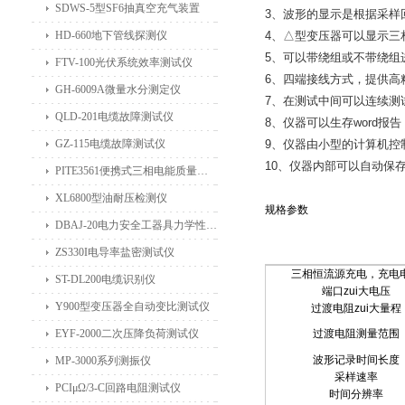
SDWS-5型SF6抽真空充气装置
3、波形的显示是根据采样
HD-660地下管线探测仪
4、△型变压器可以显示三
5、可以带绕组或不带绕组
FTV-100光伏系统效率测试仪
6、四端接线方式，提供高
GH-6009A微量水分测定仪
7、在测试中间可以连续测
QLD-201电缆故障测试仪
8、仪器可以生存word报
GZ-115电缆故障测试仪
9、仪器由小型的计算机控制
10、仪器内部可以自动保存
PITE3561便携式三相电能质量分析仪
XL6800型油耐压检测仪
规格参数
DBAJ-20电力安全工器具力学性能试验机
ZS330I电导率盐密测试仪
三相恒流源充电，充电
ST-DL200电缆识别仪
端口zui大电压
Y900型变压器全自动变比测试仪
过渡电阻zui大量程
EYF-2000二次压降负荷测试仪
过渡电阻测量范围
波形记录时间长度
MP-3000系列测振仪
采样速率
PCIμΩ/3-C回路电阻测试仪
时间分辨率