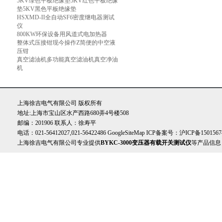
5KV绿色平板绝缘垫5KV红色平板绝缘
垫5KV黑色平板绝缘垫
HSXMD-II全自动SF6密度继电器测试
仪
800KW环保设备用风道式电加热器
整体式压接钳现今操作Z简便的中空液
压钳
真空滤油机多功能真空滤油机真空净油
机
上海徐吉电气有限公司 版权所有
地址:上海市宝山区水产西路680弄4号楼508
邮编：201906 联系人：徐寿平
电话：021-56412027,021-56422486
GoogleSiteMap
ICP备案号：
沪ICP备1501567
上海徐吉电气有限公司专业提供
BYKC-3000变压器有载开关测试仪
等产品信息