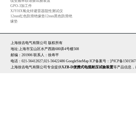
缆变频串联谐振试验装置
GPO-3加工件
XJYHX氧化锌避雷器阻性测试仪
12mm红色防滑绝缘垫12mm黑色防滑绝
缘垫
上海徐吉电气有限公司 版权所有
地址:上海市宝山区水产西路680弄4号楼508
邮编：201906 联系人：徐寿平
电话：021-56412027,021-56422486
GoogleSiteMap
ICP备案号：
沪ICP备1501567
上海徐吉电气有限公司专业提供
XZB-D便携式电缆耐压试验装置
等产品信息，