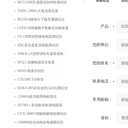
测量精度
系统
MCT-2500互感器综合特性测试仪
YHDL-1000A大电流发生器
RLTJD-Ⅱ接地引下线导通测试仪
产品：
LYFH-III绝缘靴手套耐压试验装置
ST-12B双钳型接地电阻测试仪
您的单位：
ZDC变压器直流电阻测试仪
WBLB-2A型和谐机车避雷器检测仪
SFQ三倍频电源发生装置
您的姓名：
HDDL电缆识别仪
CTA100CT分析仪
联系电话：
KDKS-805全自动开口闪点测定仪
CD9836多功能用电检查仪
常用邮箱：
ZX79D＋型兆欧表标准电阻器
GYX-5000V智能绝缘电阻测试仪
省份：
CD9890全自动电容电感测试仪