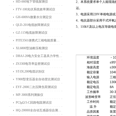
HD-660地下管线探测仪
2、本系统要求单个人能现场搬
运。
FTV-100光伏系统效率测试仪
3、电源采用220V单相电源
GH-6009A微量水分测定仪
4、电抗器部分采用干式环氧
QLD-201电缆故障测试仪
5、110kV及以上电压等级
GZ-115电缆故障测试仪
PITE3561便携式三相电能质量分析仪
XL6800型油耐压检测仪
DBAJ-20电力安全工器具力学性能试验机
环境温度
－1
相对湿度
≤9
ZS330I电导率盐密测试仪
海拔高度
≤30
ST-DL200电缆识别仪
额定容量
104
输入电源
三相
Y900型变压器全自动变比测试仪
额定电压
130
EYF-2000二次压降负荷测试仪
额定电流
8A
工作频率
30-
MP-3000系列测振仪
波形畸变率
正弦
工作时间
额定
PCIμΩ/3-C回路电阻测试仪
温 升
额定
HQ-2000H全自动互感器综合测试仪
品质因素
装置自