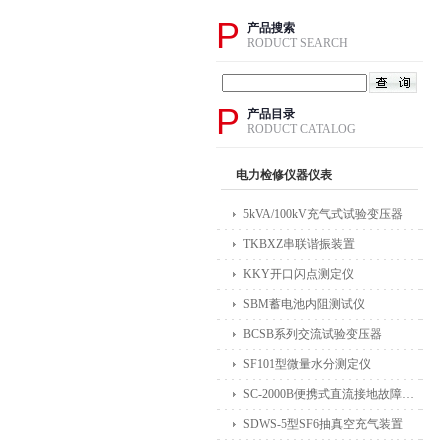
P
产品搜索
RODUCT SEARCH
P
产品目录
RODUCT CATALOG
电力检修仪器仪表
5kVA/100kV充气式试验变压器
TKBXZ串联谐振装置
KKY开口闪点测定仪
SBM蓄电池内阻测试仪
BCSB系列交流试验变压器
SF101型微量水分测定仪
SC-2000B便携式直流接地故障检测仪
SDWS-5型SF6抽真空充气装置