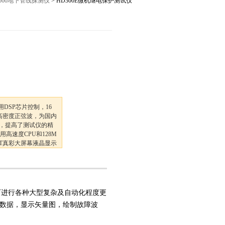
-660地下管线探测仪
> HD300E微机继电保护测试仪
12027,021-56422486
用DSP芯片控制，16
的高密度正弦波，为国内
，提高了测试仪的精
高速度CPU和128M
TFT真彩大屏幕液晶显示
智能操作中文显示，可
，可进行各种大型复杂及自动化程度更
数据，显示矢量图，绘制故障波