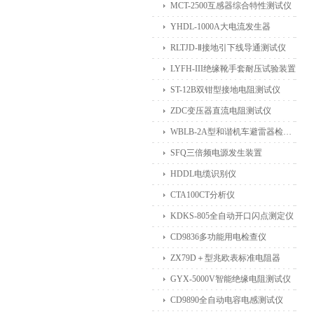
MCT-2500互感器综合特性测试仪
YHDL-1000A大电流发生器
RLTJD-Ⅱ接地引下线导通测试仪
LYFH-III绝缘靴手套耐压试验装置
ST-12B双钳型接地电阻测试仪
ZDC变压器直流电阻测试仪
WBLB-2A型和谐机车避雷器检测仪
SFQ三倍频电源发生装置
HDDL电缆识别仪
CTA100CT分析仪
KDKS-805全自动开口闪点测定仪
CD9836多功能用电检查仪
ZX79D＋型兆欧表标准电阻器
GYX-5000V智能绝缘电阻测试仪
CD9890全自动电容电感测试仪