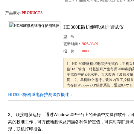
首页
>
产品展示
>
电力检修仪器仪表
>
HD
产品展示
PRODUCTS
服务热线：021-564
HD300E微机继电保护测试仪
型 号：
更新时间：
2025-08-09
报 价：
10000
1、HD-300E微机继电保护测试仪，主机采
位DAC输出，对基波可产生每周2000点
测试仪中的Z高水平。大大改善了波形质量
度。 2、单机独立运行，装置内置工控机采用
内存的WindowsXP操作系统，通过8.4寸
屏由轨迹球鼠标和小键盘进行操作，全套
HD300E微机继电保护测试仪概述：
对现场各种继电器，保护及安
3、 联接电脑运行，通过WindowsXP平台上的全套中文操作软件
高的校准工作，可方便地测试及扫描各种保护定值，可实时存贮测试
形，联机打印报告。