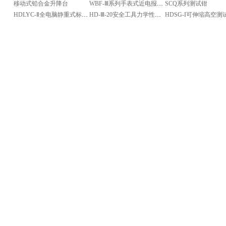
移动式铅合金升降台
WBF-Ⅲ系列手表式近电报警器
SCQ系列测试钳
HDLYC-Ⅱ全电脑静重式标准测力机（卧式）
HD-Ⅲ-20安全工具力学性能试验机
HDSG-I可伸缩高空测