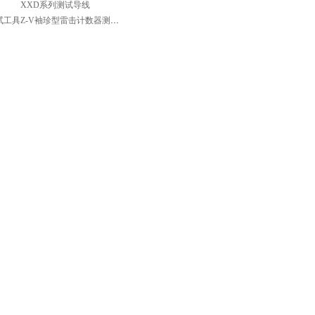
XXD系列测试导线
试工具
Z-V袖珍型雷击计数器测试仪