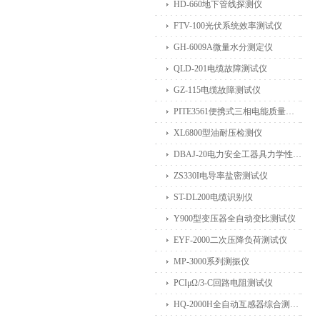
HD-660地下管线探测仪
FTV-100光伏系统效率测试仪
GH-6009A微量水分测定仪
QLD-201电缆故障测试仪
GZ-115电缆故障测试仪
PITE3561便携式三相电能质量分析仪
XL6800型油耐压检测仪
DBAJ-20电力安全工器具力学性能试验机
ZS330I电导率盐密测试仪
ST-DL200电缆识别仪
Y900型变压器全自动变比测试仪
EYF-2000二次压降负荷测试仪
MP-3000系列测振仪
PCIμΩ/3-C回路电阻测试仪
HQ-2000H全自动互感器综合测试仪