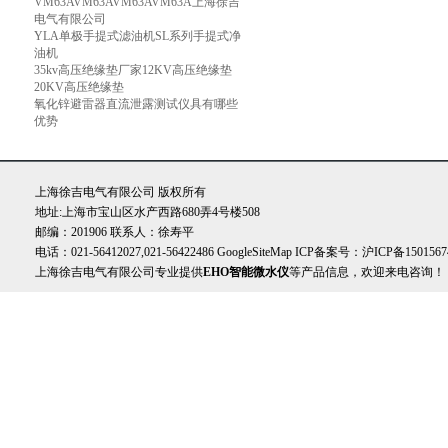
VM63AVM63AVM63AVM63A上海徐吉
电气有限公司
YLA单极手提式滤油机SL系列手提式净
油机
35kv高压绝缘垫厂家12KV高压绝缘垫
20KV高压绝缘垫
氧化锌避雷器直流泄露测试仪具有哪些
优势
上海徐吉电气有限公司 版权所有
地址:上海市宝山区水产西路680弄4号楼508
邮编：201906 联系人：徐寿平
电话：021-56412027,021-56422486
GoogleSiteMap
ICP备案号：
沪ICP备1501567
上海徐吉电气有限公司专业提供
EHO智能微水仪
等产品信息，欢迎来电咨询！