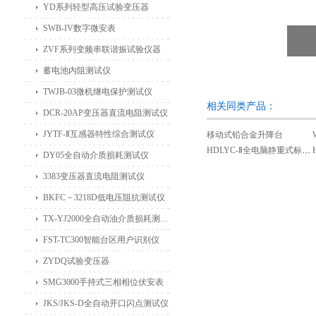
YD系列轻型高压试验变压器
SWB-IV数字微安表
ZVF系列变频串联谐振试验仪器
蓄电池内阻测试仪
TWJB-03微机继电保护测试仪
相关同类产品：
DCR-20AP变压器直流电阻测试仪
JYTF-Ⅱ互感器特性综合测试仪
移动式铅合金升降台
HDLYC-Ⅱ全电脑静重式标准测力机（卧式）
DY05全自动介质损耗测试仪
3383变压器直流电阻测试仪
BKFC－3218D低电压阻抗测试仪
TX-YJ2000全自动油介质损耗测试仪
FST-TC300智能台区用户识别仪
ZYDQ试验变压器
SMG3000手持式三相相位伏安表
JKS/JKS-D全自动开口闪点测试仪