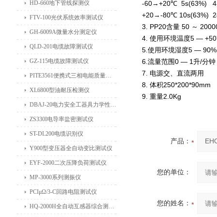
HD-660地下管线探测仪
-60→+20℃ 5s(63%) 4
+20→-80℃ 10s(63%) 2
FTV-100光伏系统效率测试仪
3. PP20含量 50 ～ 2000
GH-6009A微量水分测定仪
4. 使用环境温度5 — +5
QLD-201电缆故障测试仪
5.使用环境湿度5 — 90%
GZ-115电缆故障测试仪
6.流量范围0 — 1升/分钟
7. 电源交、直流两用
PITE3561便携式三相电能质量分析仪
8. 体积250*200*90mm
XL6800型油耐压检测仪
9. 重量2.0Kg
DBAJ-20电力安全工器具力学性能试验机
ZS330I电导率盐密测试仪
ST-DL200电缆识别仪
产品：
Y900型变压器全自动变比测试仪
EYF-2000二次压降负荷测试仪
您的单位：
MP-3000系列测振仪
PCIμΩ/3-C回路电阻测试仪
您的姓名：
HQ-2000H全自动互感器综合测试仪