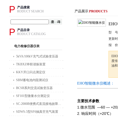
P
产品搜索
产品展示
PRODUCTS
RODUCT SEARCH
EH
P
产品目录
型 号
RODUCT CATALOG
更新时
报 价
电力检修仪器仪表
EH
5kVA/100kV充气式试验变压器
度传
TKBXZ串联谐振装置
油和
KKY开口闪点测定仪
SBM蓄电池内阻测试仪
EHO智能微水仪概述：
BCSB系列交流试验变压器
SF101型微量水分测定仪
主要技术参数
SC-2000B便携式直流接地故障检测仪
1.微水范围 ―60 — +
SDWS-5型SF6抽真空充气装置
2. 响应时间（+20℃）