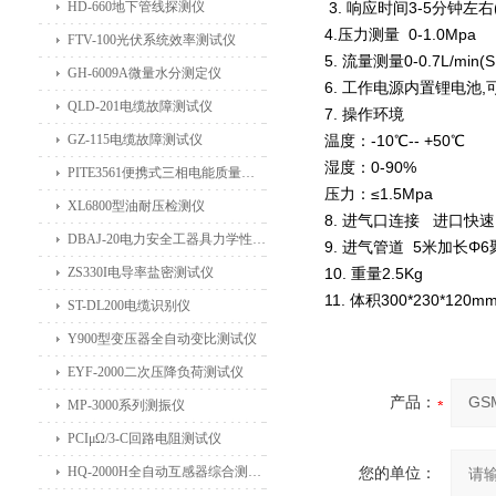
HD-660地下管线探测仪
3. 响应时间3-5分钟左右(+
4.压力测量 0-1.0Mpa
FTV-100光伏系统效率测试仪
5. 流量测量0-0.7L/min(
GH-6009A微量水分测定仪
6. 工作电源内置锂电池
QLD-201电缆故障测试仪
7. 操作环境
GZ-115电缆故障测试仪
温度：-10℃-- +50℃
湿度：0-90%
PITE3561便携式三相电能质量分析仪
压力：≤1.5Mpa
XL6800型油耐压检测仪
8. 进气口连接 进口快
DBAJ-20电力安全工器具力学性能试验机
9. 进气管道 5米加长Φ
ZS330I电导率盐密测试仪
10. 重量2.5Kg
11. 体积300*230*120m
ST-DL200电缆识别仪
Y900型变压器全自动变比测试仪
EYF-2000二次压降负荷测试仪
产品：
MP-3000系列测振仪
PCIμΩ/3-C回路电阻测试仪
HQ-2000H全自动互感器综合测试仪
您的单位：