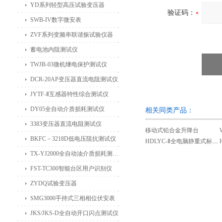
YD系列轻型高压试验变压器
验证码：
SWB-IV数字微安表
ZVF系列变频串联谐振试验仪器
蓄电池内阻测试仪
TWJB-03微机继电保护测试仪
DCR-20AP变压器直流电阻测试仪
JYTF-Ⅱ互感器特性综合测试仪
DY05全自动介质损耗测试仪
相关同类产品：
3383变压器直流电阻测试仪
移动式铅合金升降台
BKFC－3218D低电压阻抗测试仪
HDLYC-Ⅱ全电脑静重式标准测力机（卧式）
TX-YJ2000全自动油介质损耗测试仪
FST-TC300智能台区用户识别仪
ZYDQ试验变压器
SMG3000手持式三相相位伏安表
JKS/JKS-D全自动开口闪点测试仪