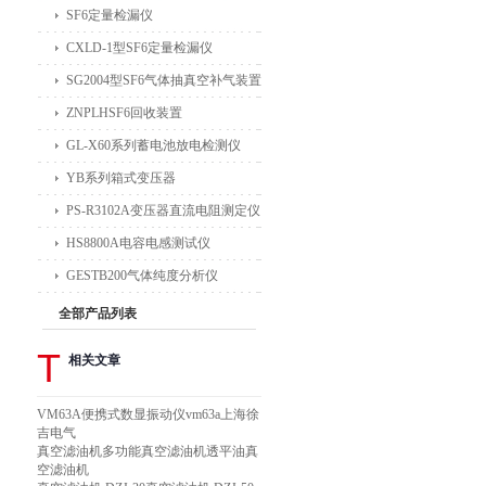
SF6定量检漏仪
CXLD-1型SF6定量检漏仪
SG2004型SF6气体抽真空补气装置
ZNPLHSF6回收装置
GL-X60系列蓄电池放电检测仪
YB系列箱式变压器
PS-R3102A变压器直流电阻测定仪
HS8800A电容电感测试仪
GESTB200气体纯度分析仪
全部产品列表
T
相关文章
VM63A便携式数显振动仪vm63a上海徐
吉电气
真空滤油机多功能真空滤油机透平油真
空滤油机