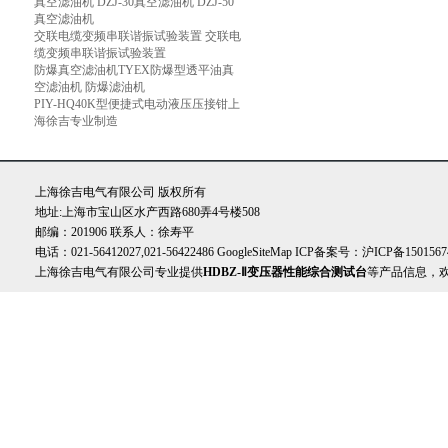
真空滤油机 DZJ-30真空滤油机 DZJ-50
真空滤油机
交联电缆变频串联谐振试验装置 交联电
缆变频串联谐振试验装置
防爆真空滤油机TYEX防爆型透平油真
空滤油机 防爆滤油机
PIY-HQ40K型便捷式电动液压压接钳上
海徐吉专业制造
上海徐吉电气有限公司 版权所有
地址:上海市宝山区水产西路680弄4号楼508
邮编：201906 联系人：徐寿平
电话：021-56412027,021-56422486
GoogleSiteMap
ICP备案号：
沪ICP备1501567
上海徐吉电气有限公司专业提供
HDBZ-Ⅱ变压器性能综合测试台
等产品信息，