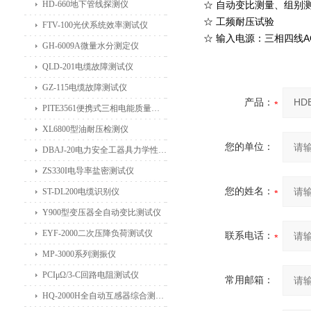
HD-660地下管线探测仪
☆ 自动变比测量、组别
☆ 工频耐压试验
FTV-100光伏系统效率测试仪
☆ 输入电源：三相四线AC
GH-6009A微量水分测定仪
QLD-201电缆故障测试仪
GZ-115电缆故障测试仪
产品：
PITE3561便携式三相电能质量分析仪
XL6800型油耐压检测仪
您的单位：
DBAJ-20电力安全工器具力学性能试验机
ZS330I电导率盐密测试仪
您的姓名：
ST-DL200电缆识别仪
Y900型变压器全自动变比测试仪
EYF-2000二次压降负荷测试仪
联系电话：
MP-3000系列测振仪
PCIμΩ/3-C回路电阻测试仪
常用邮箱：
HQ-2000H全自动互感器综合测试仪