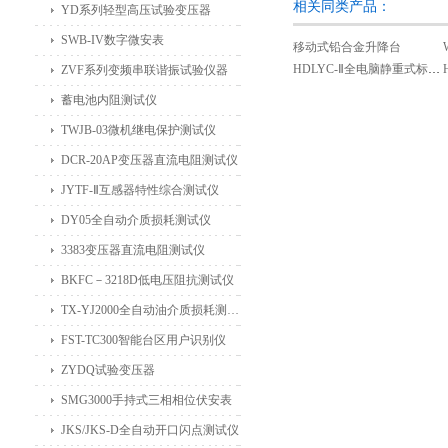
相关同类产品：
YD系列轻型高压试验变压器
SWB-IV数字微安表
移动式铅合金升降台
HDLYC-Ⅱ全电脑静重式标准测力机（卧式）
ZVF系列变频串联谐振试验仪器
蓄电池内阻测试仪
TWJB-03微机继电保护测试仪
DCR-20AP变压器直流电阻测试仪
JYTF-Ⅱ互感器特性综合测试仪
DY05全自动介质损耗测试仪
3383变压器直流电阻测试仪
BKFC－3218D低电压阻抗测试仪
TX-YJ2000全自动油介质损耗测试仪
FST-TC300智能台区用户识别仪
ZYDQ试验变压器
SMG3000手持式三相相位伏安表
JKS/JKS-D全自动开口闪点测试仪