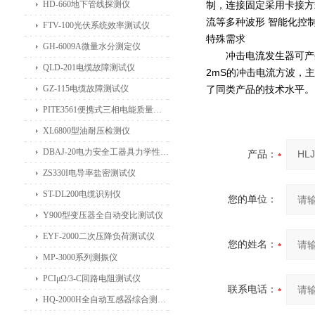
HD-660地下管线探测仪
制，连接固定采用卡接方
流等多种波形 智能化控
FTV-100光伏系统效率测试仪
特殊需求
GH-6009A微量水分测定仪
冲击电流发生器可产生4/1
QLD-201电缆故障测试仪
2mS的冲击电流方波，主
GZ-115电缆故障测试仪
了同类产品的技术水平。
PITE3561便携式三相电能质量分析仪
XL6800型油耐压检测仪
DBAJ-20电力安全工器具力学性能试验机
产品：
ZS330I电导率盐密测试仪
ST-DL200电缆识别仪
您的单位：
Y900型变压器全自动变比测试仪
EYF-2000二次压降负荷测试仪
您的姓名：
MP-3000系列测振仪
PCIμΩ/3-C回路电阻测试仪
联系电话：
HQ-2000H全自动互感器综合测试仪