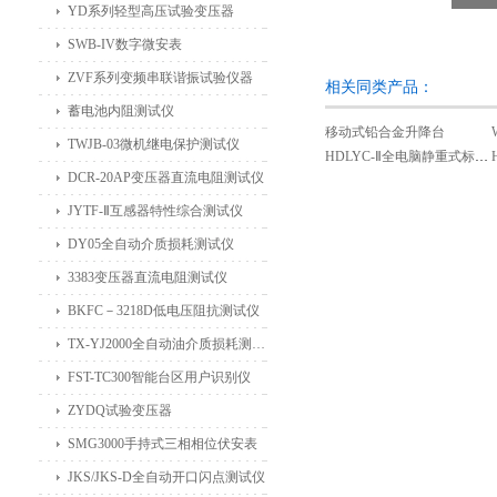
YD系列轻型高压试验变压器
SWB-IV数字微安表
ZVF系列变频串联谐振试验仪器
相关同类产品：
蓄电池内阻测试仪
移动式铅合金升降台
TWJB-03微机继电保护测试仪
HDLYC-Ⅱ全电脑静重式标准测力机（卧式）
DCR-20AP变压器直流电阻测试仪
JYTF-Ⅱ互感器特性综合测试仪
DY05全自动介质损耗测试仪
3383变压器直流电阻测试仪
BKFC－3218D低电压阻抗测试仪
TX-YJ2000全自动油介质损耗测试仪
FST-TC300智能台区用户识别仪
ZYDQ试验变压器
SMG3000手持式三相相位伏安表
JKS/JKS-D全自动开口闪点测试仪