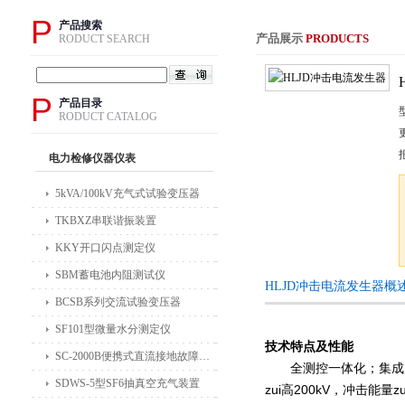
P
产品搜索
产品展示
PRODUCTS
RODUCT SEARCH
P
产品目录
RODUCT CATALOG
电力检修仪器仪表
5kVA/100kV充气式试验变压器
TKBXZ串联谐振装置
KKY开口闪点测定仪
SBM蓄电池内阻测试仪
HLJD冲击电流发生器概
BCSB系列交流试验变压器
SF101型微量水分测定仪
技术特点及性能
SC-2000B便携式直流接地故障检测仪
全测控一体化；集成度
SDWS-5型SF6抽真空充气装置
zui高200kV，冲击能