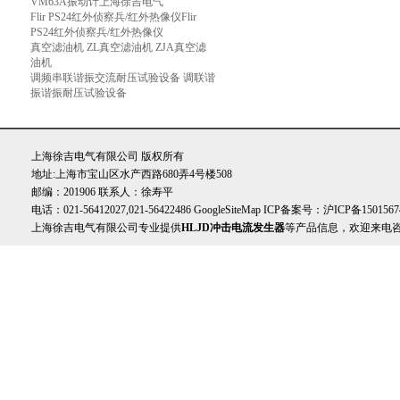
VM63A振动计上海徐吉电气
Flir PS24红外侦察兵/红外热像仪Flir
PS24红外侦察兵/红外热像仪
真空滤油机 ZL真空滤油机 ZJA真空滤
油机
调频串联谐振交流耐压试验设备 调联谐
振谐振耐压试验设备
上海徐吉电气有限公司 版权所有
地址:上海市宝山区水产西路680弄4号楼508
邮编：201906 联系人：徐寿平
电话：021-56412027,021-56422486
GoogleSiteMap
ICP备案号：
沪ICP备1501567
上海徐吉电气有限公司专业提供
HLJD冲击电流发生器
等产品信息，欢迎来电