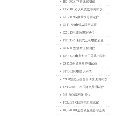
HD-660地下管线探测仪
FTV-100光伏系统效率测试仪
GH-6009A微量水分测定仪
QLD-201电缆故障测试仪
GZ-115电缆故障测试仪
PITE3561便携式三相电能质量分析仪
XL6800型油耐压检测仪
DBAJ-20电力安全工器具力学性能试验机
ZS330I电导率盐密测试仪
ST-DL200电缆识别仪
Y900型变压器全自动变比测试仪
EYF-2000二次压降负荷测试仪
MP-3000系列测振仪
PCIμΩ/3-C回路电阻测试仪
HQ-2000H全自动互感器综合测试仪