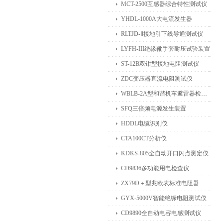
MCT-2500互感器综合特性测试仪
YHDL-1000A大电流发生器
RLTJD-Ⅱ接地引下线导通测试仪
LYFH-III绝缘靴手套耐压试验装置
ST-12B双钳型接地电阻测试仪
ZDC变压器直流电阻测试仪
WBLB-2A型和谐机车避雷器检测仪
SFQ三倍频电源发生装置
HDDL电缆识别仪
CTA100CT分析仪
KDKS-805全自动开口闪点测定仪
CD9836多功能用电检查仪
ZX79D＋型兆欧表标准电阻器
GYX-5000V智能绝缘电阻测试仪
CD9890全自动电容电感测试仪