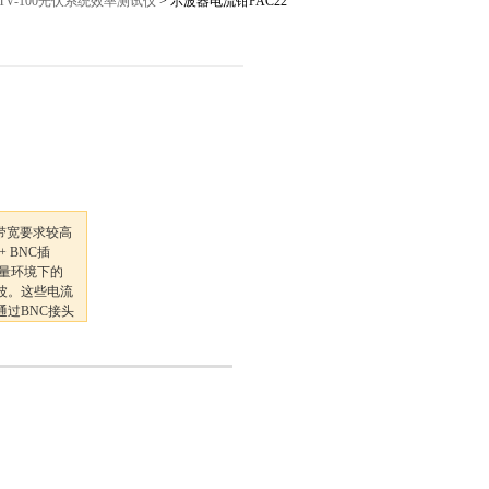
FTV-100光伏系统效率测试仪
> 示波器电流钳PAC22
12027,021-56422486
带宽要求较高
 BNC插
量环境下的
波。这些电流
过BNC接头
的数据处理。