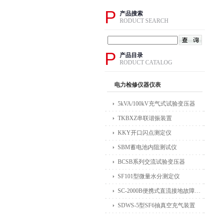
P
产品搜索
RODUCT SEARCH
P
产品目录
RODUCT CATALOG
电力检修仪器仪表
5kVA/100kV充气式试验变压器
TKBXZ串联谐振装置
KKY开口闪点测定仪
SBM蓄电池内阻测试仪
BCSB系列交流试验变压器
SF101型微量水分测定仪
SC-2000B便携式直流接地故障检测仪
SDWS-5型SF6抽真空充气装置