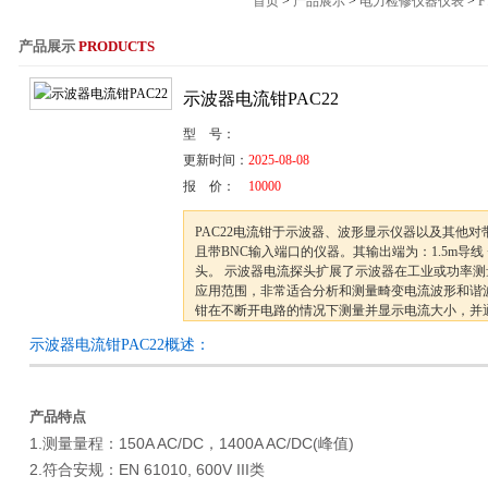
首页
>
产品展示
>
电力检修仪器仪表
>
产品展示
PRODUCTS
服务热线：021-564
示波器电流钳PAC22
型 号：
更新时间：
2025-08-08
报 价：
10000
PAC22电流钳于示波器、波形显示仪器以及其他对
且带BNC输入端口的仪器。其输出端为：1.5m导线 +
头。 示波器电流探头扩展了示波器在工业或功率测
应用范围，非常适合分析和测量畸变电流波形和谐
钳在不断开电路的情况下测量并显示电流大小，并通
的同轴电缆将测量探头与示波器连接以进行进一步
示波器电流钳PAC22概述：
产品特点
1.测量量程：150A AC/DC，1400A AC/DC(峰值)
2.符合安规：EN 61010, 600V III类