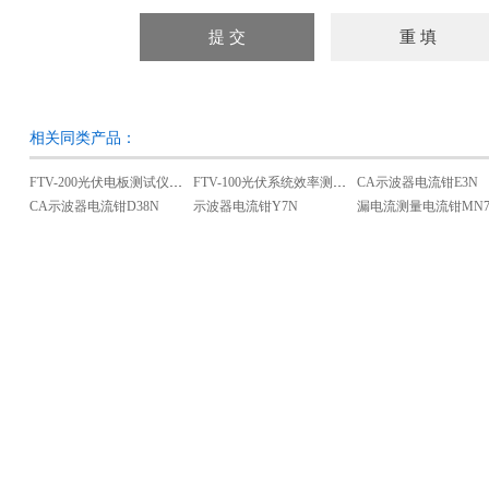
相关同类产品：
FTV-200光伏电板测试仪（I-V曲线）
FTV-100光伏系统效率测试仪
CA示波器电流钳E3N
CA示波器电流钳D38N
示波器电流钳Y7N
漏电流测量电流钳MN7