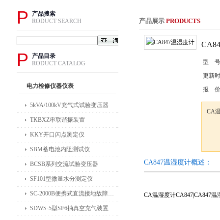
P
产品搜索
产品展示
PRODUCTS
RODUCT SEARCH
CA8
P
产品目录
型 
RODUCT CATALOG
更新
电力检修仪器仪表
报 
5kVA/100kV充气式试验变压器
CA温
TKBXZ串联谐振装置
KKY开口闪点测定仪
SBM蓄电池内阻测试仪
CA847温湿度计概述：
BCSB系列交流试验变压器
SF101型微量水分测定仪
SC-2000B便携式直流接地故障检测仪
CA温湿度计CA847|CA847
SDWS-5型SF6抽真空充气装置