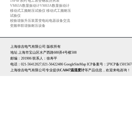
1SP4F系列 电工表全钢双历男表
VM63A数显振动计VM63A数显振动计
移动式工频耐压试验仪 移动式工频耐压
试验仪
校验谐振升压装置变电站电器设备交流
变频串联谐振耐压设备
上海徐吉电气有限公司 版权所有
地址:上海市宝山区水产西路680弄4号楼508
邮编：201906 联系人：徐寿平
电话：021-56412027,021-56422486
GoogleSiteMap
ICP备案号：
沪ICP备1501567
上海徐吉电气有限公司专业提供
CA847温湿度计
等产品信息，欢迎来电咨询！