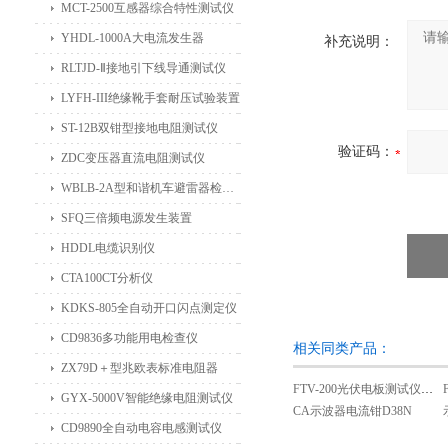
MCT-2500互感器综合特性测试仪
YHDL-1000A大电流发生器
补充说明：
RLTJD-Ⅱ接地引下线导通测试仪
LYFH-III绝缘靴手套耐压试验装置
ST-12B双钳型接地电阻测试仪
验证码：
ZDC变压器直流电阻测试仪
WBLB-2A型和谐机车避雷器检测仪
SFQ三倍频电源发生装置
HDDL电缆识别仪
CTA100CT分析仪
KDKS-805全自动开口闪点测定仪
CD9836多功能用电检查仪
相关同类产品：
ZX79D＋型兆欧表标准电阻器
FTV-200光伏电板测试仪（I-V曲线）
GYX-5000V智能绝缘电阻测试仪
CA示波器电流钳D38N
CD9890全自动电容电感测试仪