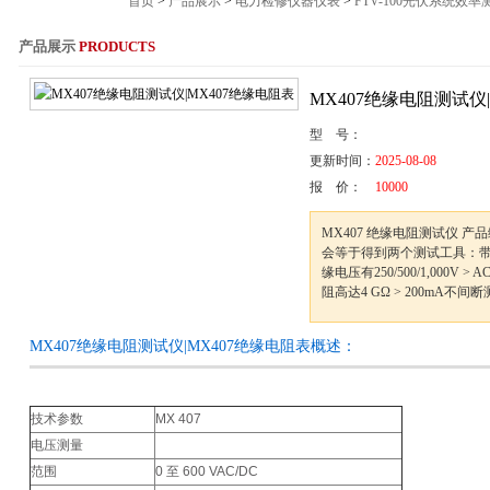
首页
>
产品展示
>
电力检修仪器仪表
>
FTV-100光伏系统效率
产品展示
PRODUCTS
服务热线：021-564
MX407绝缘电阻测试仪
型 号：
更新时间：
2025-08-08
报 价：
10000
MX407 绝缘电阻测试仪 产品
会等于得到两个测试工具：带
缘电压有250/500/1,000V 
阻高达4 GΩ > 200mA不
MX407绝缘电阻测试仪|MX407绝缘电阻表概述：
技术参数
MX 407
电压测量
范围
0 至 600 VAC/DC