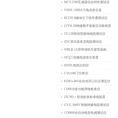
MCT-2500互感器综合特性测试仪
YHDL-1000A大电流发生器
RLTJD-Ⅱ接地引下线导通测试仪
LYFH-III绝缘靴手套耐压试验装置
ST-12B双钳型接地电阻测试仪
ZDC变压器直流电阻测试仪
WBLB-2A型和谐机车避雷器检测仪
SFQ三倍频电源发生装置
HDDL电缆识别仪
CTA100CT分析仪
KDKS-805全自动开口闪点测定仪
CD9836多功能用电检查仪
ZX79D＋型兆欧表标准电阻器
GYX-5000V智能绝缘电阻测试仪
CD9890全自动电容电感测试仪