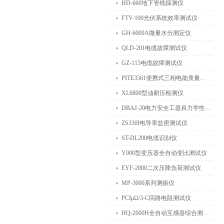
HD-660地下管线探测仪
FTV-100光伏系统效率测试仪
GH-6009A微量水分测定仪
QLD-201电缆故障测试仪
GZ-115电缆故障测试仪
PITE3561便携式三相电能质量分析仪
XL6800型油耐压检测仪
DBAJ-20电力安全工器具力学性能试验机
ZS330I电导率盐密测试仪
ST-DL200电缆识别仪
Y900型变压器全自动变比测试仪
EYF-2000二次压降负荷测试仪
MP-3000系列测振仪
PCIμΩ/3-C回路电阻测试仪
HQ-2000H全自动互感器综合测试仪