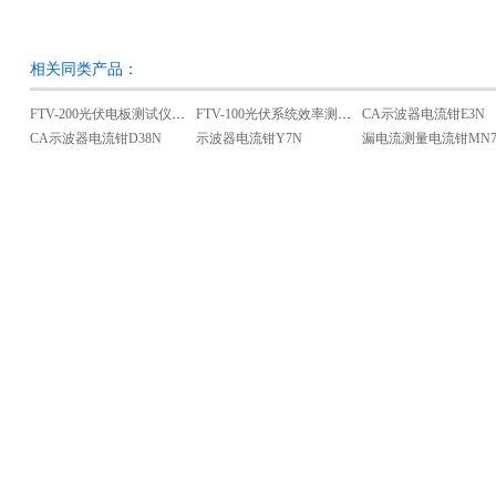
相关同类产品：
FTV-200光伏电板测试仪（I-V曲线）
FTV-100光伏系统效率测试仪
CA示波器电流钳E3N
CA示波器电流钳D38N
示波器电流钳Y7N
漏电流测量电流钳MN7