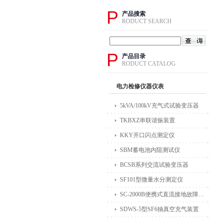
P
产品搜索
RODUCT SEARCH
P
产品目录
RODUCT CATALOG
电力检修仪器仪表
5kVA/100kV充气式试验变压器
TKBXZ串联谐振装置
KKY开口闪点测定仪
SBM蓄电池内阻测试仪
BCSB系列交流试验变压器
SF101型微量水分测定仪
SC-2000B便携式直流接地故障检测仪
SDWS-5型SF6抽真空充气装置