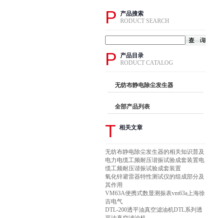
P
产品搜索
RODUCT SEARCH
P
产品目录
RODUCT CATALOG
无纺布静电除尘发生器
全部产品列表
T
相关文章
无纺布静电除尘发生器的相关知识普及
电力电缆工频耐压谐振试验成套装置电
缆工频耐压谐振试验成套装置
氧化锌避雷器特性测试仪的组成部分及
其作用
VM63A便携式数显测振表vm63a上海徐
吉电气
DTL-200透平油真空滤油机DTL系列透