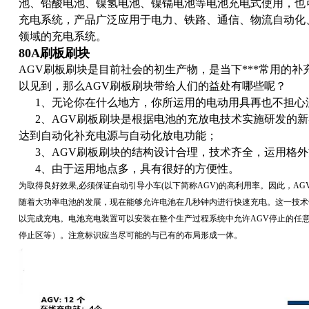
池、铅酸电池、镍氢电池、镍镉电池等电池充电式使用，也
充电系统，产品广泛应用于电力、铁路、通信、物流自动化
领域的充电系统。
80A刷板刷块
AGV刷板刷块是目前社会的初生产物，是当下***常用的
以见到，那么AGV刷板刷块带给人们的益处有哪些呢？
1、无论你在什么地方，你所运用的电动用具再也不担心
2、AGV刷板刷块是根据电池的充放电技术实施研发的新
达到自动化补充电源与自动化放电功能；
3、AGV刷板刷块的结构设计合理，技术齐全，运用格外
4、由于运用地点多，具有很好的方便性。
为取得良好效果,必须保证自动引导小车(以下简称AGV)的高利用率。因此，A
随着大功率电池的发展，现在能够允许电池在几秒钟内进行快速充电。这一技术
以完成充电。电池充电装置可以安装在整个生产过程系统中允许AGV停止的任
停止区等）。注意标识应当尽可能的与已有的布局形成一体。