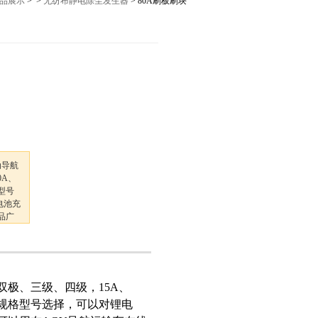
品展示
> >
无纺布静电除尘发生器
> 80A刷板刷块
12027,021-56422486
动导航
0A、
格型号
电池充
品广
冶金、
双极、三级、四级，15A、
A等多种规格型号选择，可以对锂电