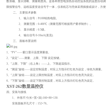
数准确、显示清晰、测量精度高。是各种类型电加热自动控温系统的温度自动调
限报警信号、远程温度变送信号于一体，仪表机芯与壳体采用插接或设计，方便
二、
主要技术参数
1、
输入信号：
Pt100
铂热电阻。
2、
测量范围：
0-400
℃
（测量范围可根据用户要求制作）。
3、
显示精度：
0.5
级。
4、
输出信号
:0-10mA(
直流
).
三、
面板布置说明
1
、“
PV
"——窗口显示温度测量值。
2
、“设定"——测量、上限、下限 设定按键。
3
、“上限、下限"（右上角）——上、下限超温指示。
4
、“测温"旋钮——设定控制温度，对应上方指示灯红色为设定，绿色为测量。
5
、“上限"旋钮——设定上限控制温度，对应上方指示灯红色亮为设定。
6
、“下限"旋钮——设定下限控制温度，对应上方指示灯红色亮为设定。
XST-262数显温控仪
四、
安装与接线
1、
外形尺寸
(
长
×
宽
×
深
):160
×
80
×
130.
安装面板开孔尺寸：
152
×
76
。