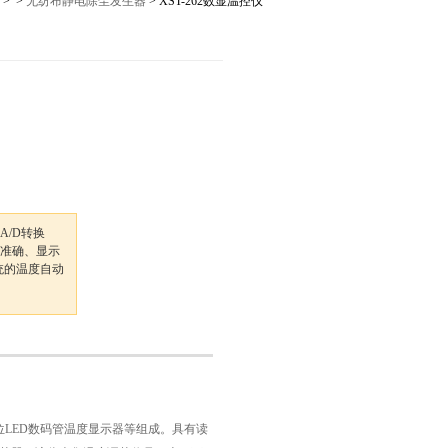
> >
无纺布静电除尘发生器
> XST-262数显温控仪
12027,021-56422486
A/D转换
数准确、显示
统的温度自动
位
LED
数码管温度显示器等组成。具有读