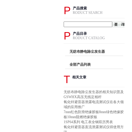
P
产品搜索
RODUCT SEARCH
P
产品目录
RODUCT CATALOG
无纺布静电除尘发生器
全部产品列表
T
相关文章
无纺布静电除尘发生器的相关知识普及
GSWHX高压无线定相杆
氧化锌避雷器泄露电流测试仪在各大领
域的应用推广
7mm红色防滑绝缘胶板8mm绿色绝缘胶
板10mm阻燃绝缘胶板
1SP64系列 电工表全钢双历男表
氧化锌避雷器直流泄露测试仪得使用方