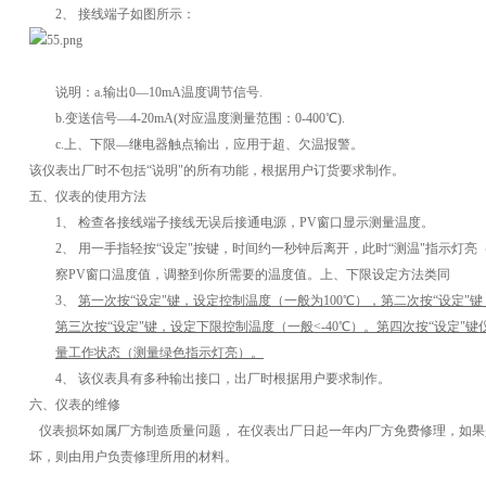
2、
接线端子如图所示：
说明：
a.
输出
0
—
10mA
温度调节信号
.
b.
变送信号
—
4-20mA(
对应温度测量范围：
0-400
℃
).
c.
上、下限
—
继电器触点输出，应用于超、欠温报警。
该仪表出厂时不包括“说明"的所有功能，根据用户订货要求制作。
五、
仪表的使用方法
1、
检查各接线端子接线无误后接通电源，
PV
窗口显示测量温度。
2、
用一手指轻按“设定"按键，时间约一秒钟后离开，此时“测温"指示灯
察
PV
窗口温度值，调整到你所需要的温度值。上、下限设定方法类同
3、
第一次按“设定"键，设定控制温度（一般为
100
℃），第二次按“设定"
第三次按“设定"键，设定下限控制温度（一般
<-40
℃）。第四次按“设定"
量工作状态（测量绿色指示灯亮）。
4、
该仪表具有多种输出接口，出厂时根据用户要求制作。
六、
仪表的维修
仪表损坏如属厂方制造质量问题， 在仪表出厂日起一年内厂方免费修理，如果
坏，则由用户负责修理所用的材料。