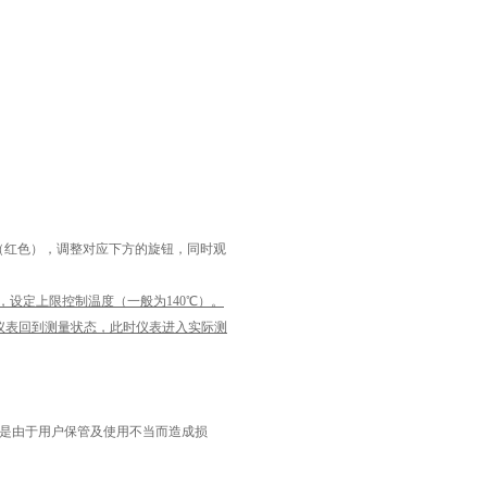
亮（红色），调整对应下方的旋钮，同时观
键，设定上限控制温度（一般为
140
℃）。
键仪表回到测量状态，此时仪表进入实际测
是由于用户保管及使用不当而造成损