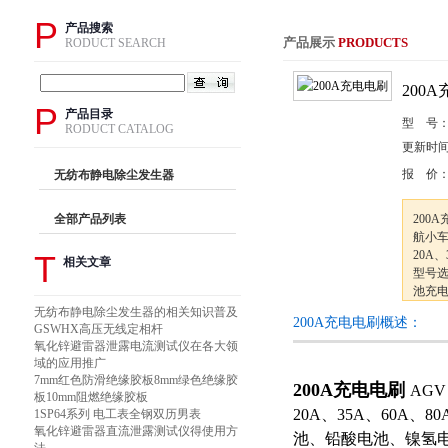
P
产品搜索
产品展示
PRODUCTS
RODUCT SEARCH
200
P
产品目录
型 号
RODUCT CATALOG
更新时
报 价
无纺布静电除尘发生器
全部产品列表
200
航小车
20A、
T
相关文章
型号
池充
品广
无纺布静电除尘发生器的相关知识普及
200A充电电刷概述：
金、
GSWHX高压无线定相杆
氧化锌避雷器泄露电流测试仪在各大领
域的应用推广
7mm红色防滑绝缘胶板8mm绿色绝缘胶
200A充电电刷
AG
板10mm阻燃绝缘胶板
20A、35A、60A、
1SP64系列 电工表全钢双历男表
氧化锌避雷器直流泄露测试仪得使用方
池、铅酸电池、镍氢