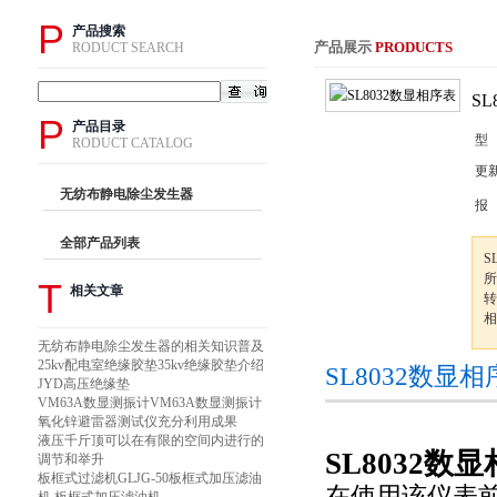
P
产品搜索
产品展示
PRODUCTS
RODUCT SEARCH
S
P
产品目录
型
RODUCT CATALOG
更
无纺布静电除尘发生器
报
全部产品列表
S
所
T
相关文章
转
相
无纺布静电除尘发生器的相关知识普及
25kv配电室绝缘胶垫35kv绝缘胶垫介绍
SL8032数显
JYD高压绝缘垫
VM63A数显测振计VM63A数显测振计
氧化锌避雷器测试仪充分利用成果
液压千斤顶可以在有限的空间内进行的
SL8032数
调节和举升
板框式过滤机GLJG-50板框式加压滤油
在使用该仪表