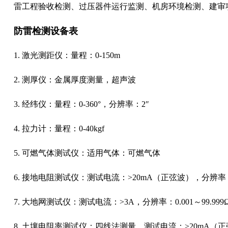
雷工程验收检测、过压器件运行监测、机房环境检测、建审
防雷检测设备表
1. 激光测距仪：量程：0-150m
2. 测厚仪：金属厚度测量，超声波
3. 经纬仪：量程：0-360°，分辨率：2″
4. 拉力计：量程：0-40kgf
5. 可燃气体测试仪：适用气体：可燃气体
6. 接地电阻测试仪：测试电流：>20mA（正弦波），分辨率：
7. 大地网测试仪：测试电流：>3A，分辨率：0.001～99.9
8. 土壤电阻率测试仪：四线法测量，测试电流：>20mA（正