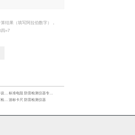
计算结果（填写阿拉伯数字），
四=7
标准电阻 防雷检测仪器设备套装
标准电阻 防雷检测仪器专业设备
防雷检测设备 防雷装置检测仪器套装
游标卡尺 防雷检测仪器