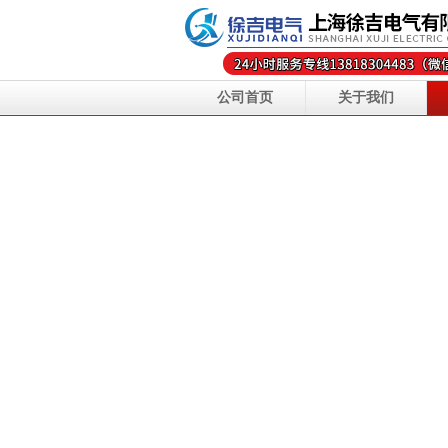
公司首页
关于我们