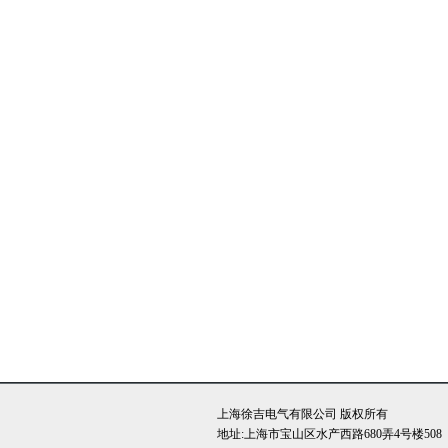
上海徐吉电气有限公司 版权所有
地址:上海市宝山区水产西路680弄4号楼508