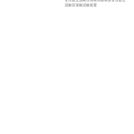
变压器交流耐压谐振试验装置变压器交
流耐压谐振试验装置