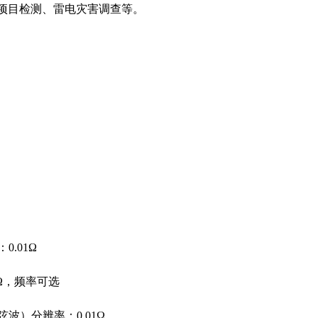
项目检测、雷电灾害调查等。
0.01Ω
99Ω，频率可选
弦波）分辨率：0.01Ω