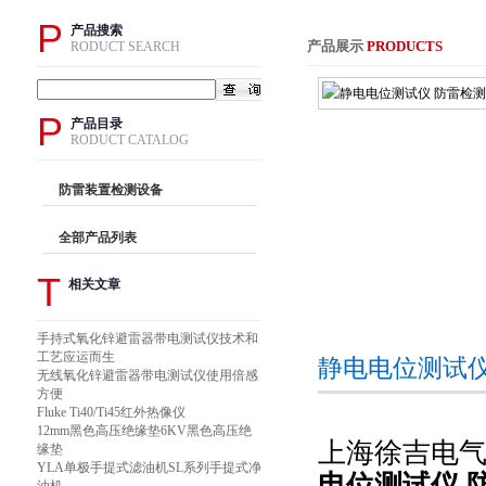
P
产品搜索
产品展示
PRODUCTS
RODUCT SEARCH
P
产品目录
RODUCT CATALOG
防雷装置检测设备
全部产品列表
T
相关文章
手持式氧化锌避雷器带电测试仪技术和
工艺应运而生
静电电位测试仪
无线氧化锌避雷器带电测试仪使用倍感
方便
Fluke Ti40/Ti45红外热像仪
12mm黑色高压绝缘垫6KV黑色高压绝
上海徐吉电
缘垫
YLA单极手提式滤油机SL系列手提式净
电位测试仪 