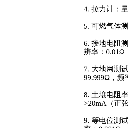
4. 拉力计：量
5. 可燃气
6. 接地电
辨率：0.01Ω
7. 大地网测
99.999Ω，
8. 土壤电
>20mA（正
9. 等电位